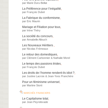
par
Marie Duru-Bellat
La Préférence pour l’inégalité
,
par
François Dubet
La Fabrique du conformisme
,
par
Eric Maurin
Mariage et Filiation pour tous
,
par
Irène Théry
La société du concours
,
par
Annabelle Allouch
Les Nouveaux Héritiers
,
par
Nicolas Frémeaux
Le retour des domestiques
,
par
Clément Carbonnier
&
Nathalie Morel
Le temps des passions tristes
,
par
François Dubet
Les droits de l’homme rendent-ils idiot ?
,
par
Justine Lacroix
&
Jean-Yves Pranchère
Pour un féminisme universel
,
par
Martine Storti
marchés financiers
Le Capitalisme total
,
par
Jean Peyrelevade