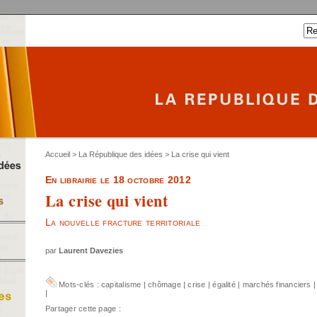
Accueil
>
La République des idées
> La crise qui vient
En librairie le 18 octobre 2012
La crise qui vient
La nouvelle fracture territoriale
par
Laurent Davezies
Mots-clés :
capitalisme
|
chômage
|
crise
|
égalité
|
marchés financiers
|
Partager cette page :