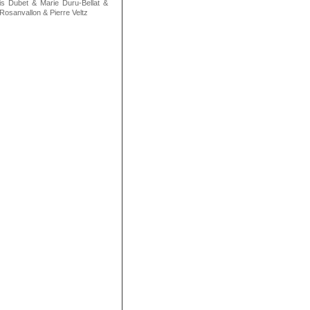
is Dubet
&
Marie Duru-Bellat
&
 Rosanvallon
&
Pierre Veltz