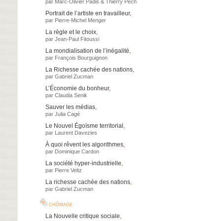
par
Marc-Olivier Padis
&
Thierry Pech
Portrait de l’artiste en travailleur
,
par
Pierre-Michel Menger
La règle et le choix
,
par
Jean-Paul Fitoussi
La mondialisation de l’inégalité
,
par
François Bourguignon
La Richesse cachée des nations
,
par
Gabriel Zucman
L’Économie du bonheur
,
par
Claudia Senik
Sauver les médias
,
par
Julia Cagé
Le Nouvel Égoïsme territorial
,
par
Laurent Davezies
À quoi rêvent les algorithmes
,
par
Dominique Cardon
La société hyper-industrielle
,
par
Pierre Veltz
La richesse cachée des nations
,
par
Gabriel Zucman
chômage
La Nouvelle critique sociale
,