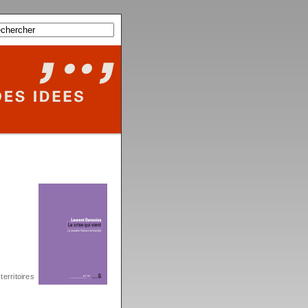
|
territoires