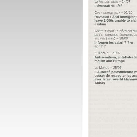
La Vie des idées – 24/07
L’éventail de l’été
Open democracy – 02/10
Revealed : Anti-immigrant
leave 1,000s unable to cla
asylum
Institut pour le développem
de l’information économique
sociale (Idies) – 18/09
Informer les salari ? ? et
apr ? ?
Eurozine – 21/02
Antisemitism, anti-Palesti
racism and Europe
Le Monde – 25/07
L’Autorité palestinienne v
cesser de respecter les ac
avec Israël, avertit Mahm
Abbas