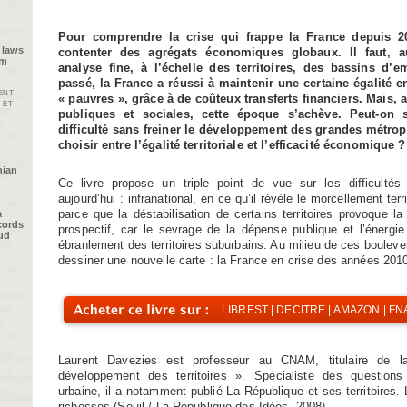
Pour comprendre la crise qui frappe la France depuis 2
 laws
contenter des agrégats économiques globaux. Il faut, a
im
analyse fine, à l’échelle des territoires, des bassins d’em
passé, la France a réussi à maintenir une certaine égalité en
ent
« pauvres », grâce à de coûteux transferts financiers. Mais, 
 et
publiques et sociales, cette époque s’achève. Peut-on 
difficulté sans freiner le développement des grandes métrop
choisir entre l’égalité territoriale et l’efficacité économique ?
nian
Ce livre propose un triple point de vue sur les difficultés
aujourd’hui : infranational, en ce qu’il révèle le morcellement terri
parce que la déstabilisation de certains territoires provoque 
a
cords
prospectif, car le sevrage de la dépense publique et l’énergie
oud
ébranlement des territoires suburbains. Au milieu de ces boule
dessiner une nouvelle carte : la France en crise des années 201
LIBREST
|
DECITRE
|
AMAZON
|
FN
Laurent Davezies est professeur au CNAM, titulaire de 
développement des territoires ». Spécialiste des questions
urbaine, il a notamment publié La République et ses territoires. L
richesses (Seuil / La République des Idées, 2008).