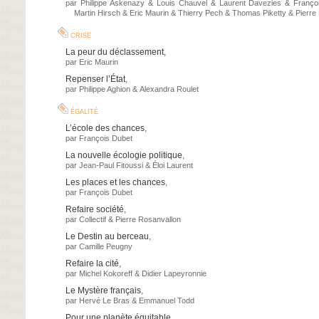
par
Philippe Askenazy
&
Louis Chauvel
&
Laurent Davezies
&
Franço
Martin Hirsch
&
Eric Maurin
&
Thierry Pech
&
Thomas Piketty
&
Pierre
crise
La peur du déclassement
,
par
Eric Maurin
Repenser l’État
,
par
Philippe Aghion
&
Alexandra Roulet
égalité
L’école des chances
,
par
François Dubet
La nouvelle écologie politique
,
par
Jean-Paul Fitoussi
&
Éloi Laurent
Les places et les chances
,
par
François Dubet
Refaire société
,
par
Collectif
&
Pierre Rosanvallon
Le Destin au berceau
,
par
Camille Peugny
Refaire la cité
,
par
Michel Kokoreff
&
Didier Lapeyronnie
Le Mystère français
,
par
Hervé Le Bras
&
Emmanuel Todd
Pour une planète équitable
,