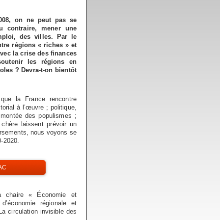
008, on ne peut pas se
u contraire, mener une
ploi, des villes. Par le
tre régions « riches » et
avec la crise des finances
soutenir les régions en
oles ? Devra-t-on bientôt
 que la France rencontre
torial à l’œuvre ; politique,
la montée des populismes ;
 chère laissent prévoir un
versements, nous voyons se
0-2020.
AC
la chaire « Économie et
 d’économie régionale et
a circulation invisible des