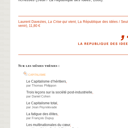
Laurent Davezies,
La Crise qui vient
, La République des idées / Seui
venir), 11,80 €
Sur les mêmes thèmes :
capitalisme
Le Capitalisme d’héritiers
,
par
Thomas Philippon
Trois leçons sur la société post-industrielle
,
par
Daniel Cohen
Le Capitalisme total
,
par
Jean Peyrelevade
La fatigue des élites
,
par
François Dupuy
Les multinationales du cœur
,