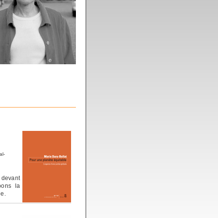
al-
t devant
bons la
ée.