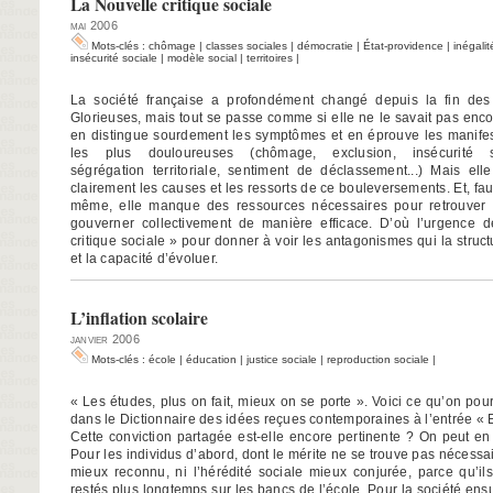
La Nouvelle critique sociale
mai 2006
Mots-clés :
chômage
|
classes sociales
|
démocratie
|
État-providence
|
inégalit
insécurité sociale
|
modèle social
|
territoires
|
La société française a profondément changé depuis la fin des
Glorieuses, mais tout se passe comme si elle ne le savait pas enco
en distingue sourdement les symptômes et en éprouve les manifes
les plus douloureuses (chômage, exclusion, insécurité so
ségrégation territoriale, sentiment de déclassement...) Mais el
clairement les causes et les ressorts de ce bouleversements. Et, fa
même, elle manque des ressources nécessaires pour retrouver l
gouverner collectivement de manière efficace. D’où l’urgence 
critique sociale » pour donner à voir les antagonismes qui la structu
et la capacité d’évoluer.
L’inflation scolaire
janvier 2006
Mots-clés :
école
|
éducation
|
justice sociale
|
reproduction sociale
|
« Les études, plus on fait, mieux on se porte ». Voici ce qu’on pourr
dans le Dictionnaire des idées reçues contemporaines à l’entrée « 
Cette conviction partagée est-elle encore pertinente ? On peut en
Pour les individus d’abord, dont le mérite ne se trouve pas nécess
mieux reconnu, ni l’hérédité sociale mieux conjurée, parce qu’ils
restés plus longtemps sur les bancs de l’école. Pour la société ensui