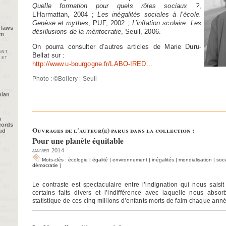
Quelle formation pour quels rôles sociaux ?
,
L’Harmattan, 2004 ;
Les inégalités sociales à l’école.
Genèse et mythes
, PUF, 2002 ;
L’inflation scolaire. Les
 laws
désillusions de la méritocratie
, Seuil, 2006.
im
On pourra consulter d’autres articles de Marie Duru-
ent
Bellat sur :
 et
http://www.u-bourgogne.fr/LABO-IRED...
Photo : ©Bollery | Seuil
nian
a
cords
Ouvrages de l'auteur(e) parus dans la collection :
oud
Pour une planète équitable
janvier 2014
Mots-clés :
écologie
|
égalité
|
environnement
|
inégalités
|
mondialisation
|
soci
démocratie
|
Le contraste est spectaculaire entre l’indignation qui nous saisi
certains faits divers et l’indifférence avec laquelle nous absor
statistique de ces cinq millions d’enfants morts de faim chaque ann