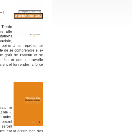
és
|
 Trente
re. Elle
tations
ciale,
le peine à se représenter
ute de se comprendre elle-
e goût de l’avenir et se
de fonder une « nouvelle
rent et lui rendre la force
ait lire
Ecole ».
 douter.
airement
 seront
te, car la distribution des