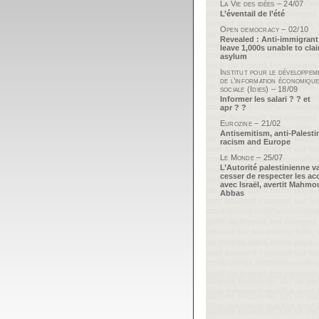
La Vie des idées – 24/07
L’éventail de l’été
Open democracy – 02/10
Revealed : Anti-immigrant
leave 1,000s unable to cla
asylum
Institut pour le développem
de l’information économique
sociale (Idies) – 18/09
Informer les salari ? ? et
apr ? ?
Eurozine – 21/02
Antisemitism, anti-Palesti
racism and Europe
Le Monde – 25/07
L’Autorité palestinienne v
cesser de respecter les ac
avec Israël, avertit Mahm
Abbas