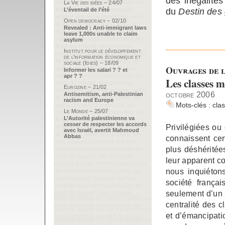
des inégalités
La Vie des idées – 24/07
du
Destin des
L’éventail de l’été
Open democracy – 02/10
Revealed : Anti-immigrant laws
leave 1,000s unable to claim
asylum
Institut pour le développement
de l’information économique et
sociale (Idies) – 18/09
Ouvrages de l
Informer les salari ? ? et
apr ? ?
Les classes m
Eurozine – 21/02
octobre 2006
Antisemitism, anti-Palestinian
racism and Europe
Mots-clés :
cla
Le Monde – 25/07
L’Autorité palestinienne va
cesser de respecter les accords
Privilégiées o
avec Israël, avertit Mahmoud
Abbas
connaissent cert
plus déshéritées
leur apparent co
nous inquiéton
société frança
seulement d’un «
centralité des 
et d’émancipati