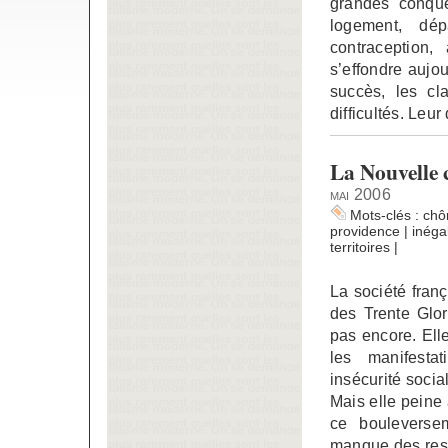
grandes conquê
logement, dép
contraception,
s’effondre aujo
succès, les cl
difficultés. Leu
La Nouvelle c
mai 2006
Mots-clés :
ch
providence
|
inégal
territoires
|
La société fran
des Trente Glor
pas encore. Ell
les manifesta
insécurité socia
Mais elle peine 
ce bouleverse
manque des ress