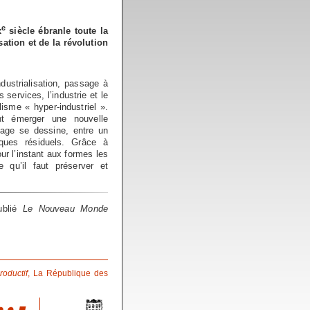
e
x
siècle ébranle toute la
ation et de la révolution
ustrialisation, passage à
s services, l’industrie et le
lisme « hyper-industriel ».
nt émerger une nouvelle
tage se dessine, entre un
ques résiduels. Grâce à
pour l’instant aux formes les
qu’il faut préserver et
ublié
Le Nouveau Monde
roductif
, La République des