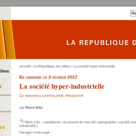
Accueil
>
La République des idées
> La société hyper-industrielle
En librairie le 2 février 2017
La société hyper-industrielle
Le nouveau capitalisme productif
par
Pierre Veltz
Mots-clés :
capitalisme
|
économie de marché
|
géographie
|
société pos
industrielle
|
Partager cette page :