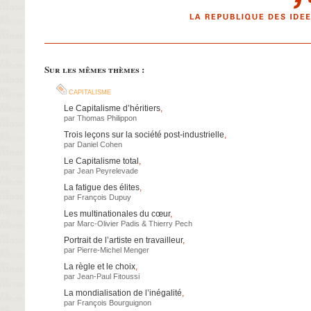
Sur les mêmes thèmes :
capitalisme
Le Capitalisme d’héritiers
,
par
Thomas Philippon
Trois leçons sur la société post-industrielle
,
par
Daniel Cohen
Le Capitalisme total
,
par
Jean Peyrelevade
La fatigue des élites
,
par
François Dupuy
Les multinationales du cœur
,
par
Marc-Olivier Padis
&
Thierry Pech
Portrait de l’artiste en travailleur
,
par
Pierre-Michel Menger
La règle et le choix
,
par
Jean-Paul Fitoussi
La mondialisation de l’inégalité
,
par
François Bourguignon