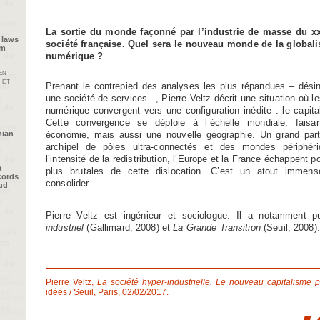
La sortie du monde façonné par l’industrie de masse du x
 laws
société française. Quel sera le nouveau monde de la globalis
im
numérique ?
ent
 et
Prenant le contrepied des analyses les plus répandues – désind
une société de services –, Pierre Veltz décrit une situation où le
numérique convergent vers une configuration inédite : le capita
Cette convergence se déploie à l’échelle mondiale, faisa
nian
économie, mais aussi une nouvelle géographie. Un grand par
archipel de pôles ultra-connectés et des mondes périphéri
l’intensité de la redistribution, l’Europe et la France échappent 
a
plus brutales de cette dislocation. C’est un atout immense 
cords
consolider.
oud
Pierre Veltz est ingénieur et sociologue. Il a notamment p
industriel
(Gallimard, 2008) et
La Grande Transition
(Seuil, 2008).
Pierre Veltz,
La société hyper-industrielle. Le nouveau capitalisme p
idées / Seuil, Paris, 02/02/2017.