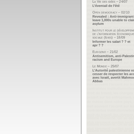
La Vie des idées – 24/07
L’éventail de l’été
Open democracy – 02/10
Revealed : Anti-immigrant
leave 1,000s unable to cla
asylum
Institut pour le développem
de l’information économique
sociale (Idies) – 18/09
Informer les salari ? ? et
apr ? ?
Eurozine – 21/02
Antisemitism, anti-Palesti
racism and Europe
Le Monde – 25/07
L’Autorité palestinienne v
cesser de respecter les ac
avec Israël, avertit Mahm
Abbas