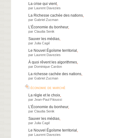
La crise qui vient
,
par
Laurent Davezies
La Richesse cachée des nations
,
par
Gabriel Zucman
L’Économie du bonheur
,
par
Claudia Senik
Sauver les médias
,
par
Julia Cagé
Le Nouvel Égoïsme territorial
,
par
Laurent Davezies
À quoi rêvent les algorithmes
,
par
Dominique Cardon
La richesse cachée des nations
,
par
Gabriel Zucman
économie de marché
La règle et le choix
,
par
Jean-Paul Fitoussi
L’Économie du bonheur
,
par
Claudia Senik
Sauver les médias
,
par
Julia Cagé
Le Nouvel Égoïsme territorial
,
par
Laurent Davezies