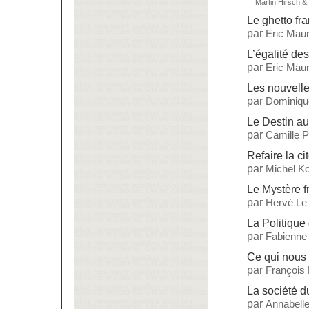
Martin Hirsch
&
Le ghetto fr
par
Eric Maur
L’égalité de
par
Eric Maur
Les nouvell
par
Dominiqu
Le Destin a
par
Camille 
Refaire la ci
par
Michel Ko
Le Mystère f
par
Hervé Le
La Politique 
par
Fabienne
Ce qui nous 
par
François
La société 
par
Annabelle