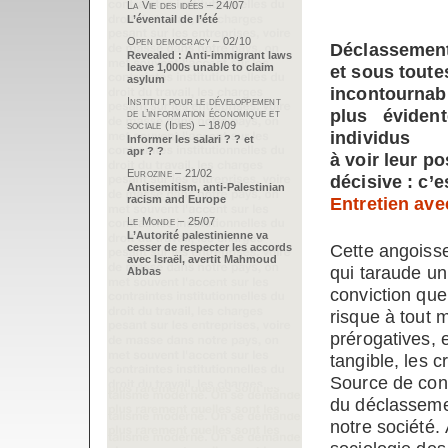
La Vie des idées – 24/07
L’éventail de l’été
Open democracy – 02/10
Déclassement 
Revealed : Anti-immigrant laws
leave 1,000s unable to claim
et sous toute
asylum
incontournabl
Institut pour le développement
plus éviden
de l’information économique et
sociale (Idies) – 18/09
individus
Informer les salari ? ? et
apr ? ?
à voir leur p
Eurozine – 21/02
décisive : c’
Antisemitism, anti-Palestinian
racism and Europe
Entretien avec
Le Monde – 25/07
L’Autorité palestinienne va
Cette angoiss
cesser de respecter les accords
avec Israël, avertit Mahmoud
qui taraude un
Abbas
conviction que
risque à tout 
prérogatives, 
tangible, les 
Source de conc
du déclassemen
notre société.