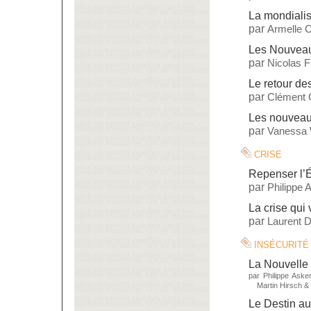
La mondialis
par
Armelle C
Les Nouveau
par
Nicolas 
Le retour d
par
Clément 
Les nouveaux
par
Vanessa 
crise
Repenser l’É
par
Philippe 
La crise qui 
par
Laurent 
insécurité
La Nouvelle 
par
Philippe Aske
Martin Hirsch
&
Le Destin a