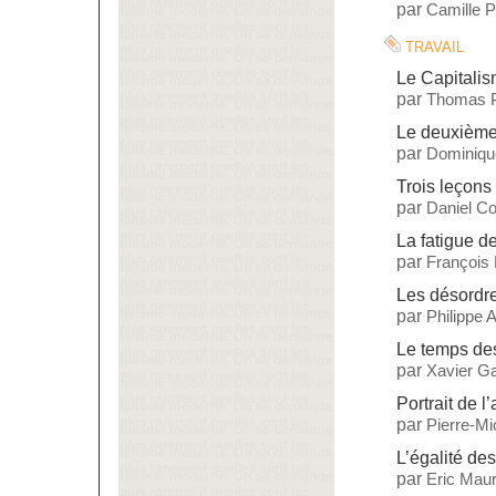
par
Camille 
travail
Le Capitalis
par
Thomas P
Le deuxième
par
Dominiq
Trois leçons 
par
Daniel C
La fatigue de
par
François
Les désordre
par
Philippe
Le temps des
par
Xavier Ga
Portrait de l’
par
Pierre-M
L’égalité de
par
Eric Maur