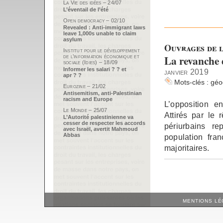
La Vie des idées – 24/07
L’éventail de l’été
Open democracy – 02/10
Revealed : Anti-immigrant laws
leave 1,000s unable to claim
asylum
Ouvrages de l
Institut pour le développement
La revanche d
de l’information économique et
sociale (Idies) – 18/09
Informer les salari ? ? et
janvier 2019
apr ? ?
Mots-clés :
géo
Eurozine – 21/02
Antisemitism, anti-Palestinian
racism and Europe
L’opposition e
Le Monde – 25/07
Attirés par le
L’Autorité palestinienne va
cesser de respecter les accords
périurbains r
avec Israël, avertit Mahmoud
Abbas
population fran
majoritaires.
MENTIONS LÉ