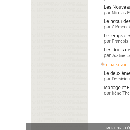
Les Nouveau
par
Nicolas 
Le retour d
par
Clément 
Le temps des
par
François
Les droits de
par
Justine L
féminisme
Le deuxième
par
Dominiq
Mariage et Fi
par
Irène Thé
MENTIONS LÉ