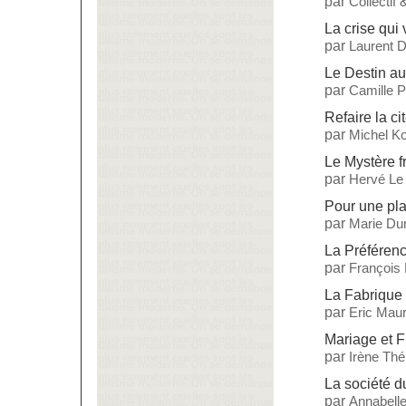
par
Collectif
La crise qui 
par
Laurent 
Le Destin a
par
Camille 
Refaire la ci
par
Michel Ko
Le Mystère f
par
Hervé Le
Pour une pla
par
Marie Dur
La Préférenc
par
François
La Fabrique
par
Eric Maur
Mariage et Fi
par
Irène Thé
La société 
par
Annabelle