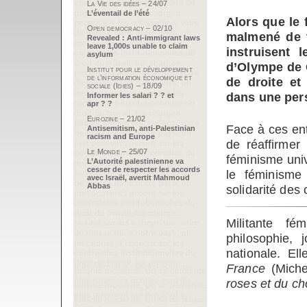
La Vie des idées – 24/07
L’éventail de l’été
Alors que le 
Open democracy – 02/10
malmené de t
Revealed : Anti-immigrant laws
leave 1,000s unable to claim
instruisent 
asylum
d’Olympe de 
Institut pour le développement
de l’information économique et
de droite et
sociale (Idies) – 18/09
dans une persp
Informer les salari ? ? et
apr ? ?
Eurozine – 21/02
Face à ces ent
Antisemitism, anti-Palestinian
racism and Europe
de réaffirmer
Le Monde – 25/07
féminisme unive
L’Autorité palestinienne va
cesser de respecter les accords
le féminisme
avec Israël, avertit Mahmoud
Abbas
solidarité des
Militante fé
philosophie, 
nationale. E
France
(Miche
roses et du ch