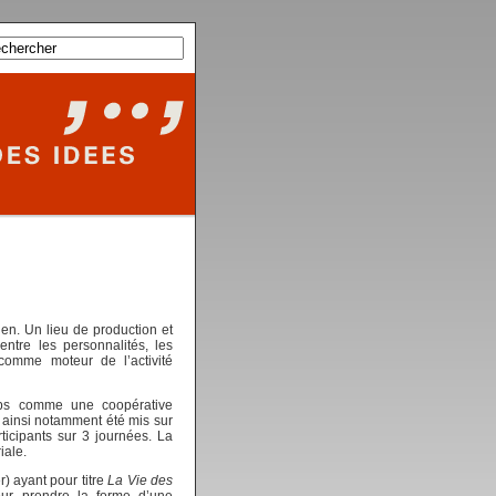
ien. Un lieu de production et
tre les personnalités, les
 comme moteur de l’activité
mps comme une coopérative
t ainsi notamment été mis sur
icipants sur 3 journées. La
iale.
) ayant pour titre
La Vie des
ur prendre la forme d’une