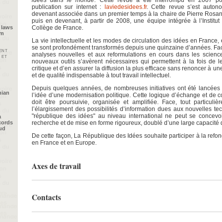
publication sur internet :
laviedesidees.fr
. Cette revue s’est auton
devenant associée dans un premier temps à la chaire de Pierre Rosa
puis en devenant, à partir de 2008, une équipe intégrée à l’Instit
Collège de France.
 laws
im
La vie intellectuelle et les modes de circulation des idées en Franc
se sont profondément transformés depuis une quinzaine d’années. Fac
ent
analyses nouvelles et aux reformulations en cours dans les scienc
 et
nouveaux outils s’avèrent nécessaires qui permettent à la fois de l
critique et d’en assurer la diffusion la plus efficace sans renoncer à 
et de qualité indispensable à tout travail intellectuel.
Depuis quelques années, de nombreuses initiatives ont été lancées 
nian
l’idée d’une modernisation politique. Cette logique d’échange et de 
doit être poursuivie, organisée et amplifiée. Face, tout particuli
l’élargissement des possibilités d’information dues aux nouvelles te
"république des idées" au niveau international ne peut se concevoir
a
recherche et de mise en forme rigoureux, doublé d’une large capacité d
cords
oud
De cette façon, La République des Idées souhaite participer à la refond
en France et en Europe.
Axes de travail
Contacts