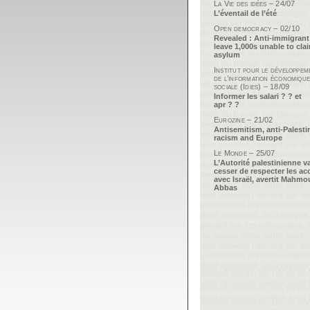
La Vie des idées – 24/07
L’éventail de l’été
Open democracy – 02/10
Revealed : Anti-immigrant
leave 1,000s unable to cla
asylum
Institut pour le développem
de l’information économique
sociale (Idies) – 18/09
Informer les salari ? ? et
apr ? ?
Eurozine – 21/02
Antisemitism, anti-Palesti
racism and Europe
Le Monde – 25/07
L’Autorité palestinienne v
cesser de respecter les ac
avec Israël, avertit Mahm
Abbas