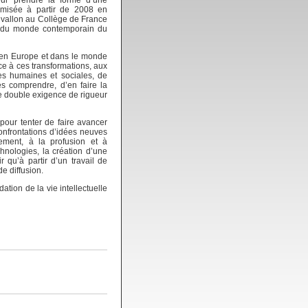
omisée à partir de 2008 en
nvallon au Collège de France
ut du monde contemporain du
e, en Europe et dans le monde
e à ces transformations, aux
es humaines et sociales, de
es comprendre, d’en faire la
une double exigence de rigueur
pour tenter de faire avancer
confrontations d’idées neuves
èrement, à la profusion et à
chnologies, la création d’une
 qu’à partir d’un travail de
e diffusion.
ation de la vie intellectuelle