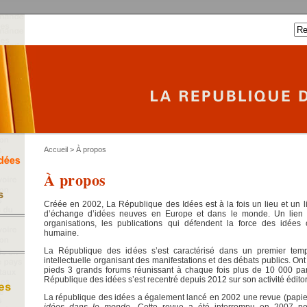
Accueil
> À propos
À propos
Créée en 2002, La République des Idées est à la fois un lieu et un l
d’échange d’idées neuves en Europe et dans le monde. Un lien en
organisations, les publications qui défendent la force des idées
humaine.
La République des idées s’est caractérisé dans un premier te
intellectuelle organisant des manifestations et des débats publics. On
pieds 3 grands forums réunissant à chaque fois plus de 10 000 part
République des idées s’est recentré depuis 2012 sur son activité éditor
La république des idées a également lancé en 2002 une revue (papier
idées dans le monde
. Cette revue a été interrompu en 2007 po