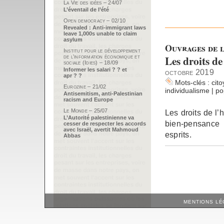
La Vie des idées – 24/07
L’éventail de l’été
Open democracy – 02/10
Revealed : Anti-immigrant laws
leave 1,000s unable to claim
asylum
Ouvrages de l
Institut pour le développement
Les droits de
de l’information économique et
sociale (Idies) – 18/09
Informer les salari ? ? et
octobre 2019
apr ? ?
Mots-clés :
cit
Eurozine – 21/02
individualisme
|
po
Antisemitism, anti-Palestinian
racism and Europe
Le Monde – 25/07
Les droits de l
L’Autorité palestinienne va
bien-pensance 
cesser de respecter les accords
avec Israël, avertit Mahmoud
esprits.
Abbas
MENTIONS LÉ