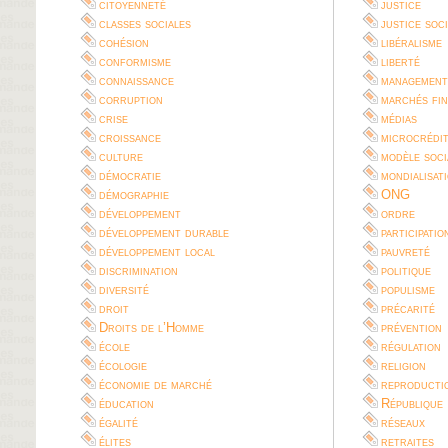
citoyenneté
justice
classes sociales
justice soc
cohésion
libéralisme
conformisme
liberté
connaissance
management
corruption
marchés fin
crise
médias
croissance
microcrédi
culture
modèle soci
démocratie
mondialisat
démographie
ONG
développement
ordre
développement durable
participatio
développement local
pauvreté
discrimination
politique
diversité
populisme
droit
précarité
Droits de l’Homme
prévention
école
régulation
écologie
religion
économie de marché
reproductio
éducation
République
égalité
réseaux
élites
retraites