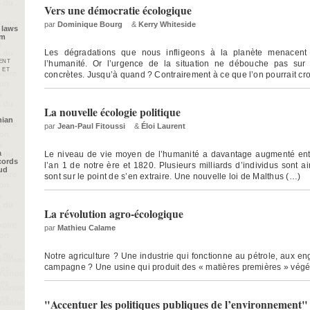
Vers une démocratie écologique
par
Dominique Bourg
&
Kerry Whiteside
 laws
im
Les dégradations que nous infligeons à la planète menacent l
ent
l’humanité. Or l’urgence de la situation ne débouche pas sur
 et
concrètes. Jusqu’à quand ? Contrairement à ce que l’on pourrait cro
La nouvelle écologie politique
nian
par
Jean-Paul Fitoussi
&
Éloi Laurent
a
Le niveau de vie moyen de l’humanité a davantage augmenté ent
cords
l’an 1 de notre ère et 1820. Plusieurs milliards d’individus sont ai
oud
sont sur le point de s’en extraire. Une nouvelle loi de Malthus (…)
La révolution agro-écologique
par
Mathieu Calame
Notre agriculture ? Une industrie qui fonctionne au pétrole, aux eng
campagne ? Une usine qui produit des « matières premières » végé
"Accentuer les politiques publiques de l’environnement"