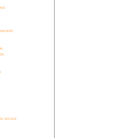
iale
anciers
t
al
ion
n
n sociale