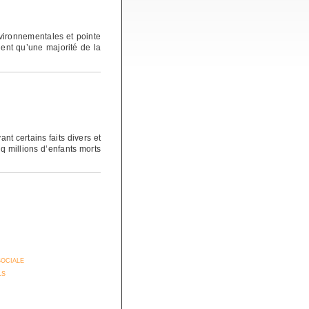
nvironnementales et pointe
ient qu’une majorité de la
nt certains faits divers et
nq millions d’enfants morts
sociale
ls