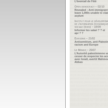
L’éventail de l’été
Open democracy – 02/10
Revealed : Anti-immigrant
leave 1,000s unable to cla
asylum
Institut pour le développem
de l’information économique
sociale (Idies) – 18/09
Informer les salari ? ? et
apr ? ?
Eurozine – 21/02
Antisemitism, anti-Palesti
racism and Europe
Le Monde – 25/07
L’Autorité palestinienne v
cesser de respecter les ac
avec Israël, avertit Mahm
Abbas