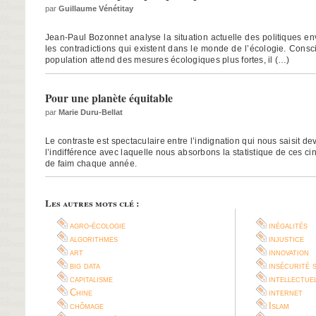
par
Guillaume Vénétitay
Jean-Paul Bozonnet analyse la situation actuelle des politiques e
les contradictions qui existent dans le monde de l’écologie. Consc
population attend des mesures écologiques plus fortes, il (…)
Pour une planète équitable
par
Marie Duru-Bellat
Le contraste est spectaculaire entre l’indignation qui nous saisit deva
l’indifférence avec laquelle nous absorbons la statistique de ces ci
de faim chaque année.
Les autres mots clé :
agro-écologie
inégalités
algorithmes
injustice
art
innovation
big data
insécurité 
capitalisme
intellectue
Chine
internet
chômage
Islam