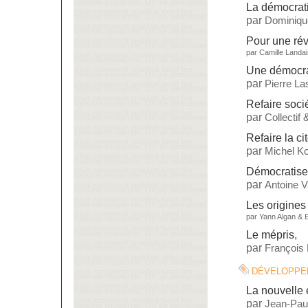
La démocrati
par
Dominiqu
Pour une rév
par
Camille Landai
Une démocrat
par
Pierre L
Refaire soci
par
Collectif
Refaire la ci
par
Michel Ko
Démocratise
par
Antoine 
Les origines
par
Yann Algan
&
Le mépris
,
par
François
développe
La nouvelle 
par
Jean-Paul