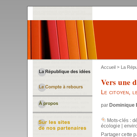
Accueil
>
La Répu
Vers une d
Le citoyen, l
par
Dominique 
Mots-clés :
d
écologie
|
envir
Partager cette p