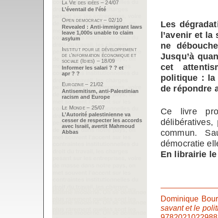
La Vie des idées – 24/07
L’éventail de l’été
Open democracy – 02/10
Les dégradat
Revealed : Anti-immigrant laws
leave 1,000s unable to claim
l’avenir et la
asylum
ne débouche
Institut pour le développement
Jusqu’à quand
de l’information économique et
sociale (Idies) – 18/09
cet attenti
Informer les salari ? ? et
apr ? ?
politique : l
Eurozine – 21/02
de répondre 
Antisemitism, anti-Palestinian
racism and Europe
Le Monde – 25/07
Ce livre pro
L’Autorité palestinienne va
délibératives,
cesser de respecter les accords
avec Israël, avertit Mahmoud
commun. Sau
Abbas
démocratie el
En librairie l
Dominique Bour
savant et le poli
9782021022988,