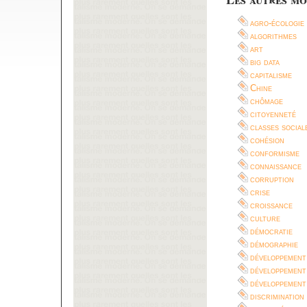
agro-écologie
algorithmes
art
big data
capitalisme
Chine
chômage
citoyenneté
classes social
cohésion
conformisme
connaissance
corruption
crise
croissance
culture
démocratie
démographie
développement
développement
développement
discrimination