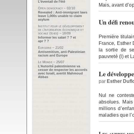
L’éventail de l’été
Mais, avant d’op
Open democracy – 02/10
Revealed : Anti-immigrant laws
leave 1,000s unable to claim
Un défi renou
asylum
Institut pour le développement
de l’information économique et
sociale (Idies) – 18/09
Première titula
Informer les salari ? ? et
apr ? ?
France, Esther 
Eurozine – 21/02
la sortie de s
Antisemitism, anti-Palestinian
racism and Europe
pauvreté (I) et 
Le Monde – 25/07
L’Autorité palestinienne va
cesser de respecter les accords
Le développ
avec Israël, avertit Mahmoud
Abbas
par
Esther Dufl
Nul ne conteste
absolues. Mais 
millions d’enf
maladies que l’o
Les autres mo