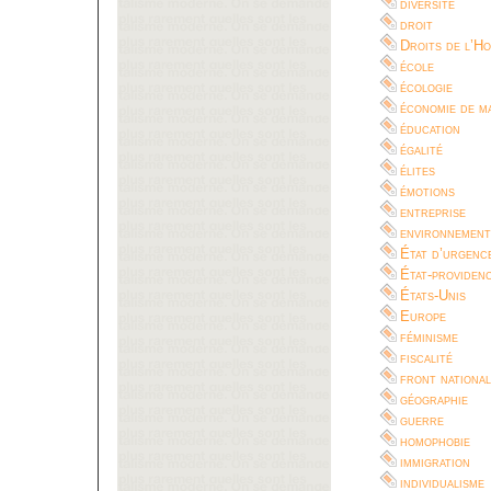
diversité
droit
Droits de l’H
école
écologie
économie de m
éducation
égalité
élites
émotions
entreprise
environnement
État d’urgenc
État-providen
États-Unis
Europe
féminisme
fiscalité
front national
géographie
guerre
homophobie
immigration
individualisme