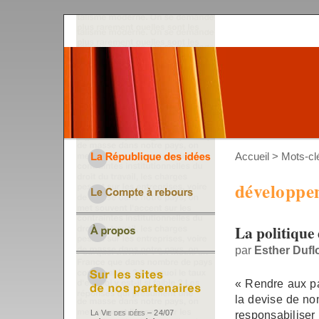
Accueil
> Mots-cl
développe
La politique
par
Esther Dufl
« Rendre aux pau
la devise de no
responsabiliser
La Vie des idées – 24/07