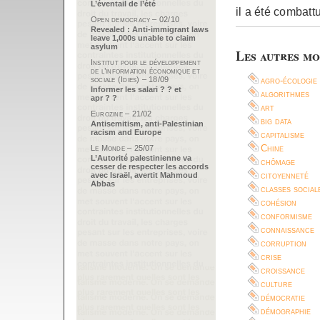
L’éventail de l’été
il a été combat
Open democracy – 02/10
Revealed : Anti-immigrant laws
leave 1,000s unable to claim
asylum
Les autres mo
Institut pour le développement
de l’information économique et
sociale (Idies) – 18/09
agro-écologie
Informer les salari ? ? et
algorithmes
apr ? ?
art
Eurozine – 21/02
big data
Antisemitism, anti-Palestinian
racism and Europe
capitalisme
Chine
Le Monde – 25/07
L’Autorité palestinienne va
chômage
cesser de respecter les accords
citoyenneté
avec Israël, avertit Mahmoud
Abbas
classes social
cohésion
conformisme
connaissance
corruption
crise
croissance
culture
démocratie
démographie