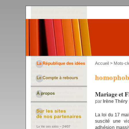
Accueil
> Mots-cl
homophob
Mariage et F
par
Irène Théry
La loi du 17 ma
suscité une vio
adhésion massiv
La Vie des idées – 24/07