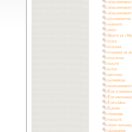
développement
développement
développement
discrimination
diversité
droit
Droits de l’H
école
écologie
économie de m
éducation
égalité
élites
émotions
entreprise
environnement
État d’urgenc
État-providen
États-Unis
Europe
féminisme
fiscalité
front national
géographie