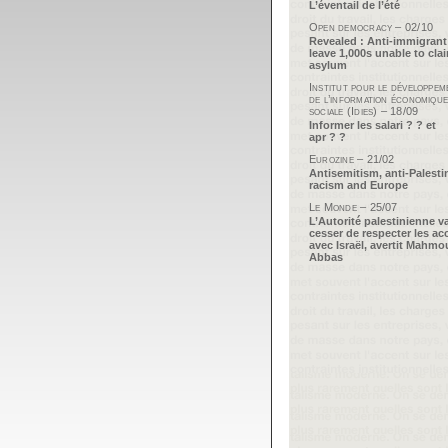
L’éventail de l’été
Open democracy – 02/10
Revealed : Anti-immigrant
leave 1,000s unable to cla
asylum
Institut pour le développem
de l’information économique
sociale (Idies) – 18/09
Informer les salari ? ? et
apr ? ?
Eurozine – 21/02
Antisemitism, anti-Palesti
racism and Europe
Le Monde – 25/07
L’Autorité palestinienne v
cesser de respecter les ac
avec Israël, avertit Mahm
Abbas