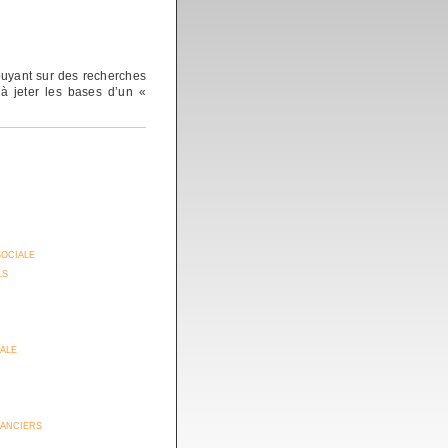
puyant sur des recherches
 à jeter les bases d’un «
sociale
ls
iale
anciers