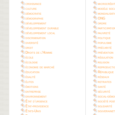
croissance
microcrédi
culture
modèle soci
démocratie
mondialisat
démographie
ONG
développement
ordre
développement durable
participatio
développement local
pauvreté
discrimination
politique
diversité
populisme
droit
précarité
Droits de l’Homme
prévention
école
régulation
écologie
religion
économie de marché
reproductio
éducation
République
égalité
réseaux
élites
retraites
émotions
santé
entreprise
sécurité
environnement
social-démo
État d’urgence
société pos
État-providence
solidarité
États-Unis
souverainet