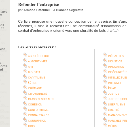
Refonder l’entreprise
par
Armand Hatchuel
&
Blanche Segrestin
 laws
im
Ce livre propose une nouvelle conception de l’entreprise. En s’ap
ent
récentes, il vise à reconstituer une communauté d’innovation et
 et
contrat d’entreprise » orienté vers une pluralité de buts : la (…)
Les autres mots clé :
nian
agro-écologie
inégalités
algorithmes
injustice
a
cords
art
innovation
oud
big data
insécurité 
capitalisme
intellectue
Chine
internet
chômage
Islam
citoyenneté
justice
classes sociales
justice soc
cohésion
libéralisme
conformisme
liberté
connaissance
management
corruption
marchés fin
crise
médias