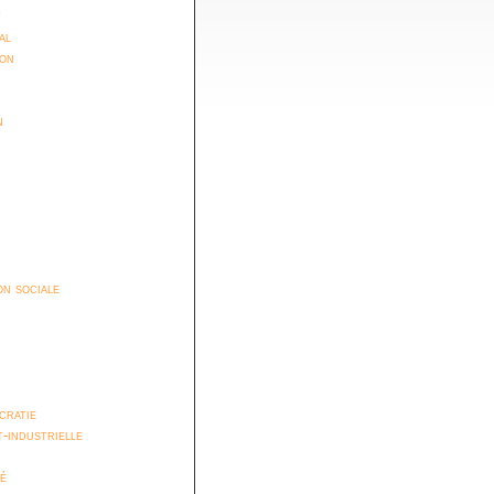
t
al
ion
n
n sociale
cratie
t-industrielle
é