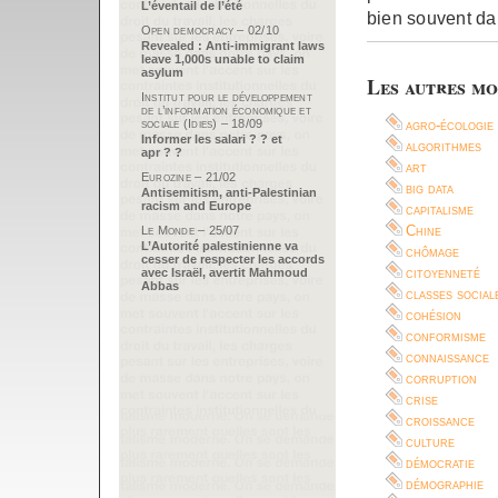
L’éventail de l’été
bien souvent da
Open democracy – 02/10
Revealed : Anti-immigrant laws
leave 1,000s unable to claim
asylum
Les autres mo
Institut pour le développement
de l’information économique et
sociale (Idies) – 18/09
agro-écologie
Informer les salari ? ? et
algorithmes
apr ? ?
art
Eurozine – 21/02
big data
Antisemitism, anti-Palestinian
racism and Europe
capitalisme
Chine
Le Monde – 25/07
L’Autorité palestinienne va
chômage
cesser de respecter les accords
citoyenneté
avec Israël, avertit Mahmoud
Abbas
classes social
cohésion
conformisme
connaissance
corruption
crise
croissance
culture
démocratie
démographie