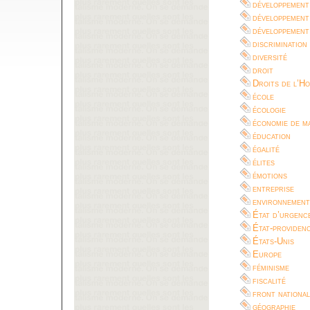
développement
développement
développement
discrimination
diversité
droit
Droits de l’H
école
écologie
économie de m
éducation
égalité
élites
émotions
entreprise
environnement
État d’urgenc
État-providen
États-Unis
Europe
féminisme
fiscalité
front national
géographie