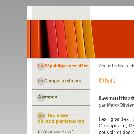
Accueil
> Mots-c
ONG
Les multinat
par
Marc-Olivie
Les grandes 
Greenpeace, MS
pouvoir et des 
La Vie des idées – 24/07