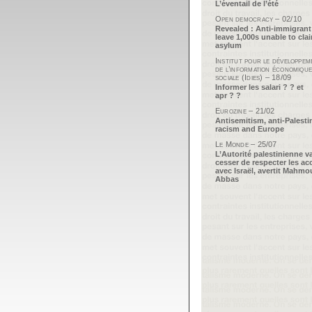
L’éventail de l’été
Open democracy – 02/10
Revealed : Anti-immigrant
leave 1,000s unable to cla
asylum
Institut pour le développem
de l’information économique
sociale (Idies) – 18/09
Informer les salari ? ? et
apr ? ?
Eurozine – 21/02
Antisemitism, anti-Palesti
racism and Europe
Le Monde – 25/07
L’Autorité palestinienne v
cesser de respecter les ac
avec Israël, avertit Mahm
Abbas