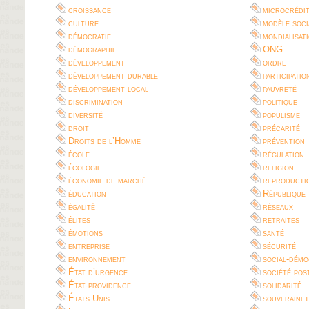
croissance
microcrédi
culture
modèle soci
démocratie
mondialisat
démographie
ONG
développement
ordre
développement durable
participatio
développement local
pauvreté
discrimination
politique
diversité
populisme
droit
précarité
Droits de l’Homme
prévention
école
régulation
écologie
religion
économie de marché
reproductio
éducation
République
égalité
réseaux
élites
retraites
émotions
santé
entreprise
sécurité
environnement
social-démo
État d’urgence
société pos
État-providence
solidarité
États-Unis
souverainet