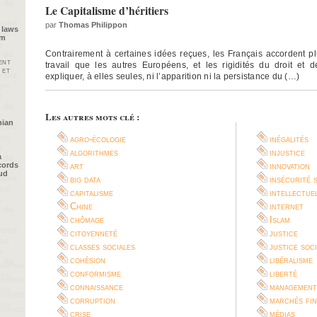
Le Capitalisme d’héritiers
par
Thomas Philippon
 laws
im
Contrairement à certaines idées reçues, les Français accordent pl
ent
travail que les autres Européens, et les rigidités du droit et d
 et
expliquer, à elles seules, ni l’apparition ni la persistance du (…)
Les autres mots clé :
nian
agro-écologie
inégalités
algorithmes
injustice
a
cords
art
innovation
oud
big data
insécurité 
capitalisme
intellectue
Chine
internet
chômage
Islam
citoyenneté
justice
classes sociales
justice soc
cohésion
libéralisme
conformisme
liberté
connaissance
management
corruption
marchés fin
crise
médias