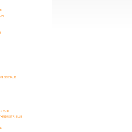
t
al
ion
n
n sociale
cratie
t-industrielle
é