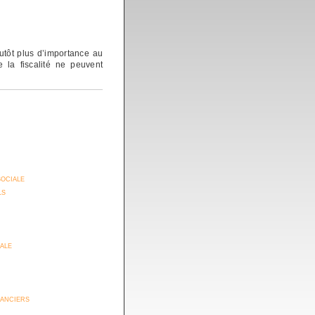
utôt plus d’importance au
e la fiscalité ne peuvent
sociale
ls
iale
anciers