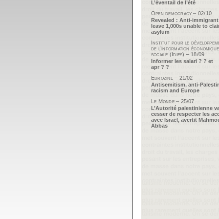
L’éventail de l’été
Open democracy – 02/10
Revealed : Anti-immigrant
leave 1,000s unable to cla
asylum
Institut pour le développem
de l’information économique
sociale (Idies) – 18/09
Informer les salari ? ? et
apr ? ?
Eurozine – 21/02
Antisemitism, anti-Palesti
racism and Europe
Le Monde – 25/07
L’Autorité palestinienne v
cesser de respecter les ac
avec Israël, avertit Mahm
Abbas