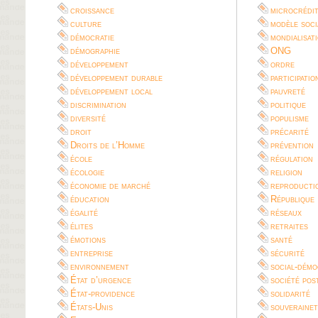
croissance
microcrédi
culture
modèle soci
démocratie
mondialisat
démographie
ONG
développement
ordre
développement durable
participatio
développement local
pauvreté
discrimination
politique
diversité
populisme
droit
précarité
Droits de l’Homme
prévention
école
régulation
écologie
religion
économie de marché
reproductio
éducation
République
égalité
réseaux
élites
retraites
émotions
santé
entreprise
sécurité
environnement
social-démo
État d’urgence
société pos
État-providence
solidarité
États-Unis
souverainet