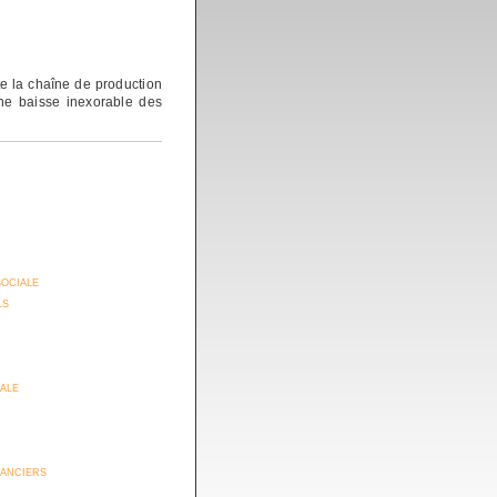
te la chaîne de production
une baisse inexorable des
sociale
ls
iale
anciers