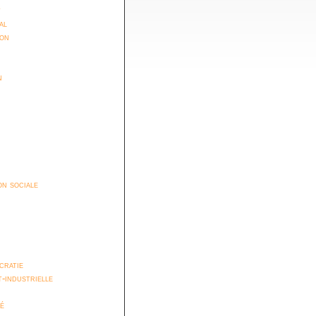
t
al
ion
n
n sociale
cratie
t-industrielle
é