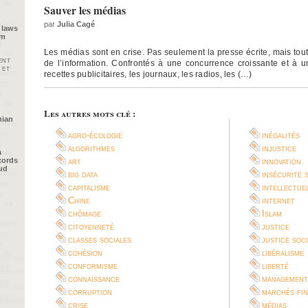
Sauver les médias
par
Julia Cagé
 laws
im
Les médias sont en crise. Pas seulement la presse écrite, mais tou
ent
de l’information. Confrontés à une concurrence croissante et à 
 et
recettes publicitaires, les journaux, les radios, les (…)
Les autres mots clé :
nian
agro-écologie
inégalités
algorithmes
injustice
a
cords
art
innovation
oud
big data
insécurité 
capitalisme
intellectue
Chine
internet
chômage
Islam
citoyenneté
justice
classes sociales
justice soc
cohésion
libéralisme
conformisme
liberté
connaissance
management
corruption
marchés fin
crise
médias