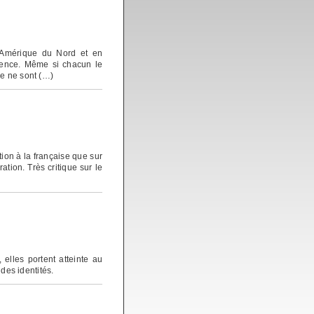
n Amérique du Nord et en
dence. Même si chacun le
ce ne sont (…)
ion à la française que sur
ation. Très critique sur le
 elles portent atteinte au
 des identités.