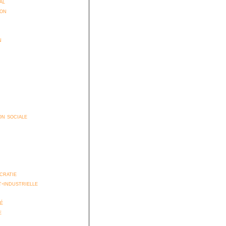
al
ion
n
n sociale
cratie
t-industrielle
é
e