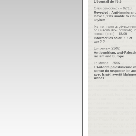
L’éventail de l’été
Open democracy – 02/10
Revealed : Anti-immigrant
leave 1,000s unable to cla
asylum
Institut pour le développem
de l’information économique
sociale (Idies) – 18/09
Informer les salari ? ? et
apr ? ?
Eurozine – 21/02
Antisemitism, anti-Palesti
racism and Europe
Le Monde – 25/07
L’Autorité palestinienne v
cesser de respecter les ac
avec Israël, avertit Mahm
Abbas