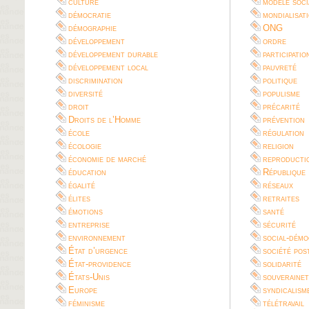
culture
modèle soci
démocratie
mondialisat
démographie
ONG
développement
ordre
développement durable
participatio
développement local
pauvreté
discrimination
politique
diversité
populisme
droit
précarité
Droits de l’Homme
prévention
école
régulation
écologie
religion
économie de marché
reproductio
éducation
République
égalité
réseaux
élites
retraites
émotions
santé
entreprise
sécurité
environnement
social-démo
État d’urgence
société pos
État-providence
solidarité
États-Unis
souverainet
Europe
syndicalism
féminisme
télétravail