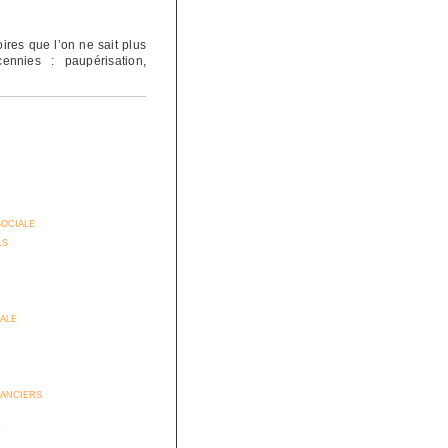
oires que l’on ne sait plus
ennies : paupérisation,
sociale
ls
iale
anciers
t