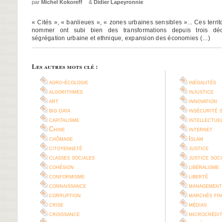
par
Michel Kokoreff
&
Didier Lapeyronnie
« Cités », « banlieues », « zones urbaines sensibles »... Ces territ
nommer ont subi bien des transformations depuis trois déc
ségrégation urbaine et ethnique, expansion des économies (…)
Les autres mots clé :
agro-écologie
inégalités
algorithmes
injustice
art
innovation
big data
insécurité 
capitalisme
intellectue
Chine
internet
chômage
Islam
citoyenneté
justice
classes sociales
justice soc
cohésion
libéralisme
conformisme
liberté
connaissance
management
corruption
marchés fin
crise
médias
croissance
microcrédi