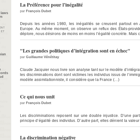
La Préférence pour l’inégalité
par
François Dubet
 laws
im
Depuis les années 1980, les inégalités se creusent partout e
ent
Europe. Au même moment, on observe un reflux des États-provi
 et
déplore, nous désirons de moins en moins l’égalité concrète. Mais 
"Les grandes politiques d’intégration sont en échec"
nian
par
Guillaume Vénétitay
a
Claude Jacquier nous livre son analyse tant sur le modèle d’intégrat
cords
les discriminations dont sont victimes les individus issus de l’immigr
oud
modèle assimilationniste, il considère que la France (…)
Ce qui nous unit
par
François Dubet
Les discriminations reposent sur une double injustice. D’une part,
principe d’égalité des individus. D’autre part, elles dénient la valeur
La discrimination négative