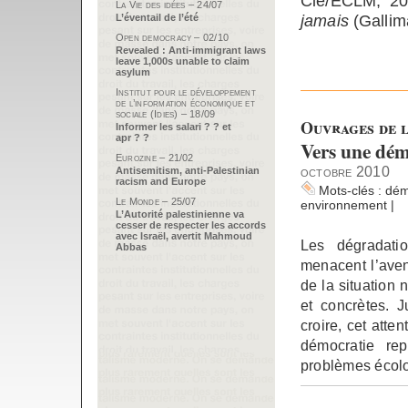
Cie/ECLM, 2
La Vie des idées – 24/07
jamais
(Gallim
L’éventail de l’été
Open democracy – 02/10
Revealed : Anti-immigrant laws
leave 1,000s unable to claim
asylum
Institut pour le développement
de l’information économique et
sociale (Idies) – 18/09
Ouvrages de l
Informer les salari ? ? et
apr ? ?
Vers une dém
Eurozine – 21/02
octobre 2010
Antisemitism, anti-Palestinian
racism and Europe
Mots-clés :
dém
Le Monde – 25/07
environnement
|
L’Autorité palestinienne va
cesser de respecter les accords
avec Israël, avertit Mahmoud
Les dégradati
Abbas
menacent l’aveni
de la situation
et concrètes. 
croire, cet atte
démocratie re
problèmes écol