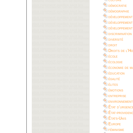
démocratie
démographie
développement
développement
développement
discrimination
diversité
droit
Droits de l’H
école
écologie
économie de m
éducation
égalité
élites
émotions
entreprise
environnement
État d’urgenc
État-providen
États-Unis
Europe
féminisme