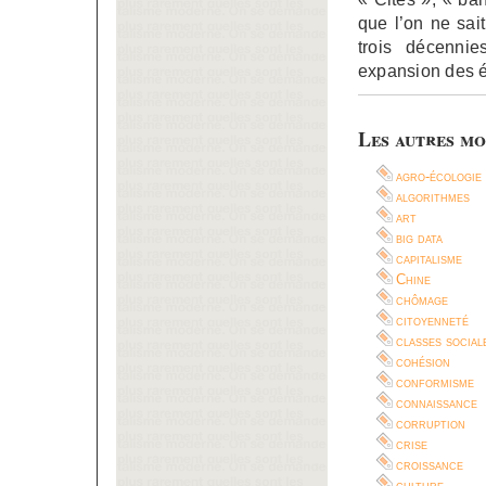
que l’on ne sai
trois décennie
expansion des 
Les autres mo
agro-écologie
algorithmes
art
big data
capitalisme
Chine
chômage
citoyenneté
classes social
cohésion
conformisme
connaissance
corruption
crise
croissance
culture