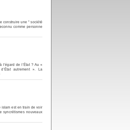
de construire une " société
it reconnu comme personne
à l’égard de l’État ? Au «
 d’État autrement ». La
)
 islam est en train de voir
de syncrétismes nouveaux