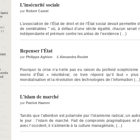
L’insécurité sociale
par
Robert Castel
 laws
im
L’association de l’État de droit et de l’État social devait permettre 
ent
de semblables " où, à défaut d’une stricte égalité, chacun sera
 et
indépendante et prémuni contre les aléas de l’existence (…)
Repenser l’État
nian
par
Philippe Aghion
&
Alexandra Roulet
a
Pourquoi la crise n’a-t-elle pas eu raison du profond scepticisme 
cords
moins d’État » néolibéral, ce livre répond qu’il faut « plus
oud
mondialisation et la révolution des technologies de l’information (…
L’islam de marché
par
Patrick Haenni
Tandis que l’attention est polarisée par l’islamisme radical, un autre
le jour : l’islam de marché. Fait de compromis pragmatiques et 
avec l’occident, il s’alimente à la culture managériale, (…)