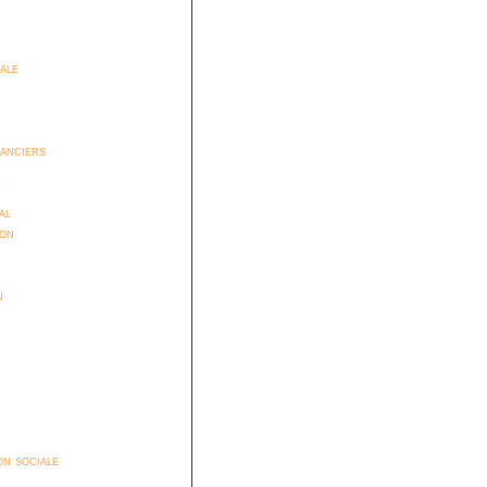
iale
anciers
t
al
ion
n
n sociale