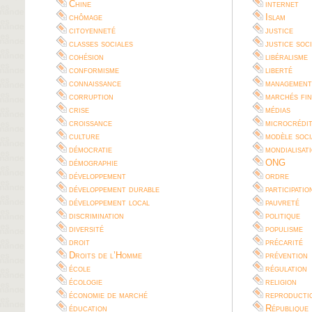
Chine
internet
chômage
Islam
citoyenneté
justice
classes sociales
justice soc
cohésion
libéralisme
conformisme
liberté
connaissance
management
corruption
marchés fin
crise
médias
croissance
microcrédi
culture
modèle soci
démocratie
mondialisat
démographie
ONG
développement
ordre
développement durable
participatio
développement local
pauvreté
discrimination
politique
diversité
populisme
droit
précarité
Droits de l’Homme
prévention
école
régulation
écologie
religion
économie de marché
reproductio
éducation
République