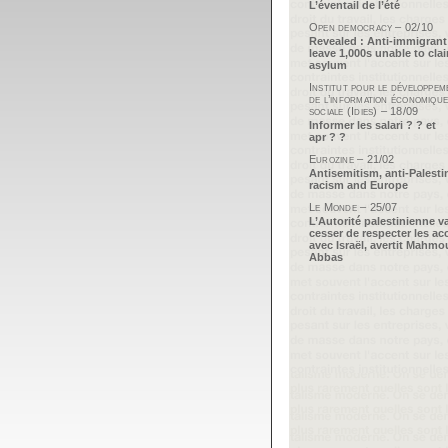
L’éventail de l’été
Open democracy – 02/10
Revealed : Anti-immigrant
leave 1,000s unable to cla
asylum
Institut pour le développem
de l’information économique
sociale (Idies) – 18/09
Informer les salari ? ? et
apr ? ?
Eurozine – 21/02
Antisemitism, anti-Palesti
racism and Europe
Le Monde – 25/07
L’Autorité palestinienne v
cesser de respecter les ac
avec Israël, avertit Mahm
Abbas