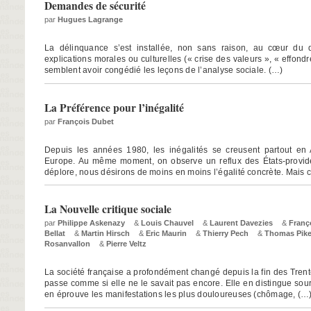
Demandes de sécurité
par
Hugues Lagrange
La délinquance s’est installée, non sans raison, au cœur du d
explications morales ou culturelles (« crise des valeurs », « effondre
semblent avoir congédié les leçons de l’analyse sociale. (…)
La Préférence pour l’inégalité
par
François Dubet
Depuis les années 1980, les inégalités se creusent partout e
Europe. Au même moment, on observe un reflux des États-provi
déplore, nous désirons de moins en moins l’égalité concrète. Mais 
La Nouvelle critique sociale
par
Philippe Askenazy
&
Louis Chauvel
&
Laurent Davezies
&
Franç
Bellat
&
Martin Hirsch
&
Eric Maurin
&
Thierry Pech
&
Thomas Pike
Rosanvallon
&
Pierre Veltz
La société française a profondément changé depuis la fin des Trent
passe comme si elle ne le savait pas encore. Elle en distingue so
en éprouve les manifestations les plus douloureuses (chômage, (…