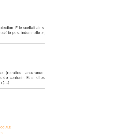
ection. Elle scellait ainsi
ciété post-industrielle »,
 (retraites, assurance-
s de contenir. Et si elles
on (…)
sociale
ls