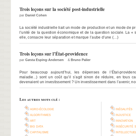
Trois leçons sur la société post-industrielle
par
Daniel Cohen
La société industrielle liait un mode de production et un mode de prot
l’unité de la question économique et de la question sociale. La « so
elle, consacre leur séparation et marque l’aube d’une (…)
Trois leçons sur l’État-providence
par
Gøsta Esping-Andersen
&
Bruno Palier
Pour beaucoup aujourd’hui, les dépenses de l’État-providence
maladie...) sont un coût qu’il s’agit sinon de réduire, en tous ca
devenaient un investissement ? Un investissement dans l’avenir, n
Les autres mots clé :
agro-écologie
inégalités
algorithmes
injustice
art
innovation
big data
insécurité 
capitalisme
intellectue