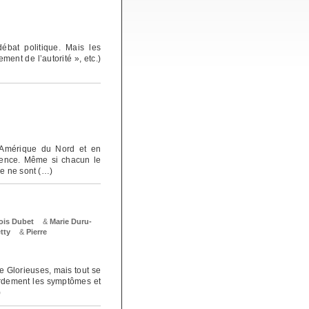
ébat politique. Mais les
ment de l’autorité », etc.)
n Amérique du Nord et en
dence. Même si chacun le
ce ne sont (…)
ois Dubet
&
Marie Duru-
tty
&
Pierre
e Glorieuses, mais tout se
urdement les symptômes et
)