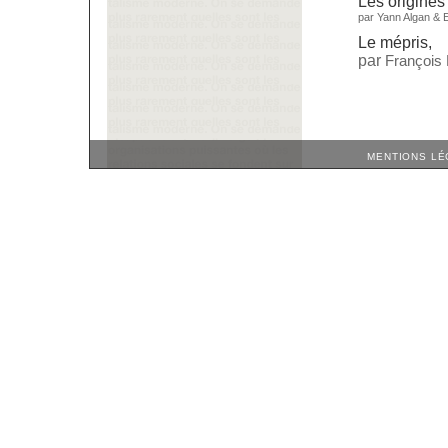
Les origines
par
Yann Algan
&
Le mépris
,
par
François
MENTIONS LÉ