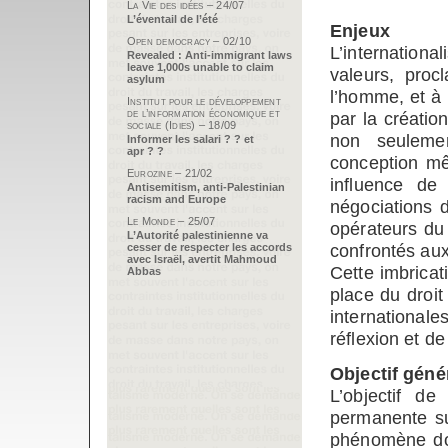
La Vie des idées – 24/07
L’éventail de l’été
Enjeux
Open democracy – 02/10
L’international
Revealed : Anti-immigrant laws
leave 1,000s unable to claim
valeurs, proc
asylum
l’homme, et à
Institut pour le développement
de l’information économique et
par la créatio
sociale (Idies) – 18/09
non seulemen
Informer les salari ? ? et
apr ? ?
conception m
Eurozine – 21/02
influence de 
Antisemitism, anti-Palestinian
racism and Europe
négociations d
Le Monde – 25/07
opérateurs du 
L’Autorité palestinienne va
confrontés aux
cesser de respecter les accords
avec Israël, avertit Mahmoud
Cette imbricat
Abbas
place du droit
international
réflexion et de
Objectif géné
L’objectif d
permanente su
phénomène doi