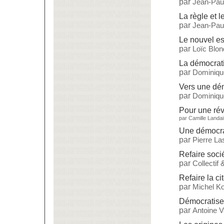
par
Jean-Paul
La règle et l
par
Jean-Paul
Le nouvel es
par
Loïc Blon
La démocrati
par
Dominiqu
Vers une dé
par
Dominiqu
Pour une rév
par
Camille Landai
Une démocrat
par
Pierre L
Refaire soci
par
Collectif
Refaire la ci
par
Michel Ko
Démocratise
par
Antoine 