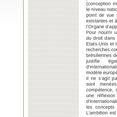
(conception mo
le niveau nati
point de vue p
existantes et 
l’Organe d’app
Pour nourrir u
du droit dans 
Etats-Unis et 
recherches co
brésiliennes 
justifie é
d’internationa
modèle europée
Il ne s’agit 
sont menée
compétence, m
une réflexion
d’internationa
les concepts
L’ambition es