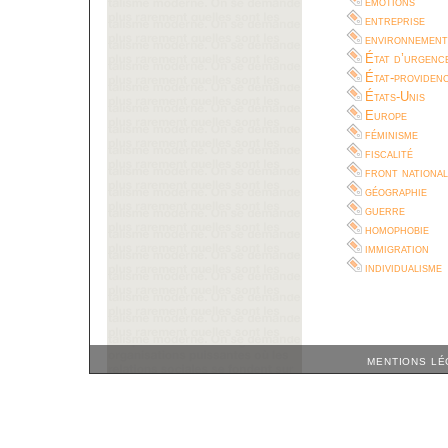
émotions
entreprise
environnement
État d’urgenc
État-providen
États-Unis
Europe
féminisme
fiscalité
front national
géographie
guerre
homophobie
immigration
individualisme
MENTIONS LÉ