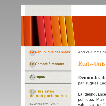
Accueil
> Mots-clé
États-Unis
Demandes de 
par
Hugues La
La délinquance
politique. Mais
valeurs », « eff
La Vie des idées – 24/07