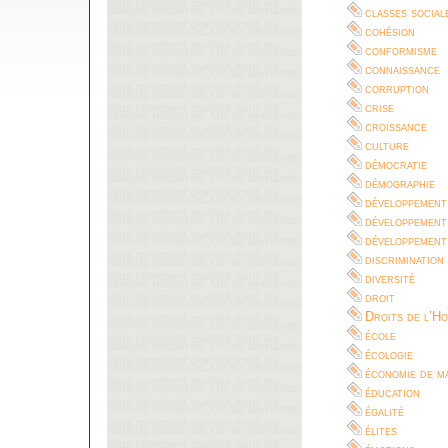
classes social
cohésion
conformisme
connaissance
corruption
crise
croissance
culture
démocratie
démographie
développement
développement
développement
discrimination
diversité
droit
Droits de l’H
école
écologie
économie de m
éducation
égalité
élites