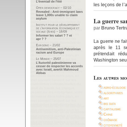
L’éventail de l’été
les leçons de l’
Open democracy – 02/10
Revealed : Anti-immigrant laws
leave 1,000s unable to claim
La guerre san
asylum
Institut pour le développement
par
Bruno Tertr
de l’information économique et
sociale (Idies) – 18/09
Informer les salari ? ? et
apr ? ?
La guerre ne fa
Eurozine – 21/02
après le 11 s
Antisemitism, anti-Palestinian
racism and Europe
prétendait ré
Le Monde – 25/07
Washington seul 
L’Autorité palestinienne va
cesser de respecter les accords
avec Israël, avertit Mahmoud
Abbas
Les autres mo
agro-écologie
algorithmes
art
big data
capitalisme
Chine
chômage
citoyenneté