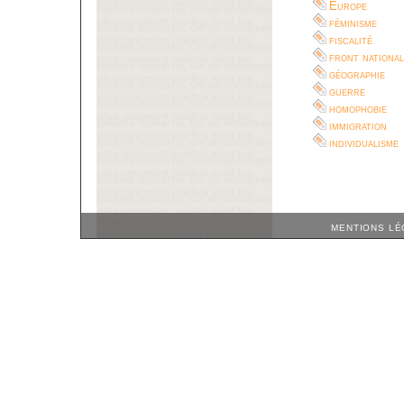
Europe
féminisme
fiscalité
front national
géographie
guerre
homophobie
immigration
individualisme
MENTIONS LÉ