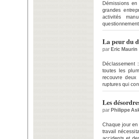
Démissions en c
grandes entrepr
activités manu
questionnements
La peur du d
par
Eric Maurin
Déclassement :
toutes les plum
recouvre deux r
ruptures qui co
Les désordres
par
Philippe As
Chaque jour en 
travail nécessit
accidents et de