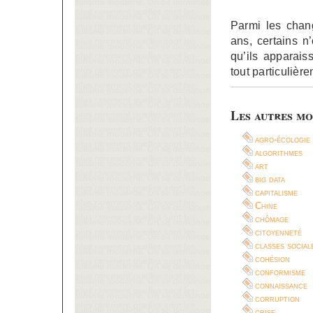
Parmi les chan
ans, certains n
qu’ils apparai
tout particulièr
Les autres mo
agro-écologie
algorithmes
art
big data
capitalisme
Chine
chômage
citoyenneté
classes social
cohésion
conformisme
connaissance
corruption
crise