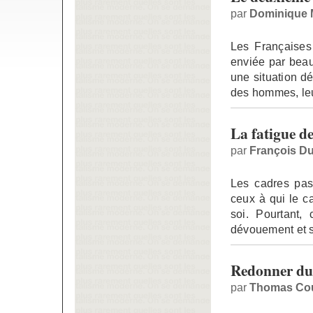
par
Dominique
Les Françaises
enviée par beau
une situation dé
des hommes, le
La fatigue des
par
François D
Les cadres pas
ceux à qui le c
soi. Pourtant,
dévouement et s
Redonner du 
par
Thomas Cou