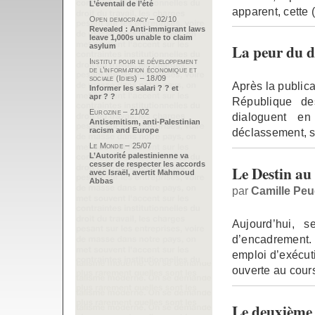
L’éventail de l’été
apparent, cette 
Open democracy – 02/10
Revealed : Anti-immigrant laws
leave 1,000s unable to claim
La peur du d
asylum
Institut pour le développement
de l’information économique et
sociale (Idies) – 18/09
Après la publica
Informer les salari ? ? et
apr ? ?
République de
Eurozine – 21/02
dialoguent en
Antisemitism, anti-Palestinian
racism and Europe
déclassement, s
Le Monde – 25/07
L’Autorité palestinienne va
cesser de respecter les accords
Le Destin au
avec Israël, avertit Mahmoud
Abbas
par
Camille Pe
Aujourd’hui, 
d’encadrement. 
emploi d’exécut
ouverte au cour
Le deuxième 