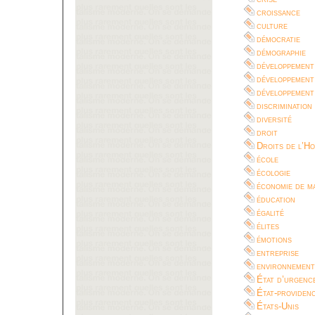
croissance
culture
démocratie
démographie
développement
développement
développement
discrimination
diversité
droit
Droits de l’H
école
écologie
économie de m
éducation
égalité
élites
émotions
entreprise
environnement
État d’urgenc
État-providen
États-Unis