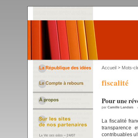
Accueil
> Mots-clé
fiscalité
Pour une révo
par
Camille Landais
La fiscalité fr
transparence e
contribuables ul
La Vie des idées – 24/07