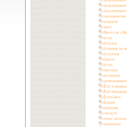
développement
développement
développement
discrimination
diversité
droit
Droits de l’H
école
écologie
économie de m
éducation
égalité
élites
émotions
entreprise
environnement
État d’urgenc
État-providen
États-Unis
Europe
féminisme
fiscalité
front national
géographie