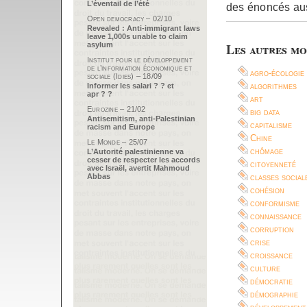
L’éventail de l’été
des énoncés au
Open democracy – 02/10
Revealed : Anti-immigrant laws
leave 1,000s unable to claim
asylum
Les autres mo
Institut pour le développement
de l’information économique et
agro-écologie
sociale (Idies) – 18/09
algorithmes
Informer les salari ? ? et
apr ? ?
art
Eurozine – 21/02
big data
Antisemitism, anti-Palestinian
capitalisme
racism and Europe
Chine
Le Monde – 25/07
chômage
L’Autorité palestinienne va
cesser de respecter les accords
citoyenneté
avec Israël, avertit Mahmoud
Abbas
classes social
cohésion
conformisme
connaissance
corruption
crise
croissance
culture
démocratie
démographie