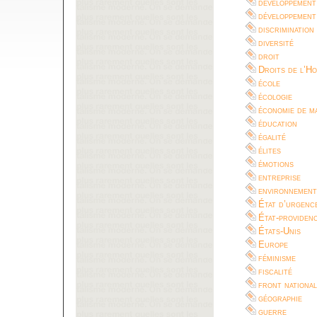
développement
développement
discrimination
diversité
droit
Droits de l’H
école
écologie
économie de m
éducation
égalité
élites
émotions
entreprise
environnement
État d’urgenc
État-providen
États-Unis
Europe
féminisme
fiscalité
front national
géographie
guerre