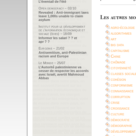
L’éventail de l’été
Open democracy – 02/10
Revealed : Anti-immigrant laws
Les autres mo
leave 1,000s unable to claim
asylum
Institut pour le développement
agro-écologie
de l’information économique et
algorithmes
sociale (Idies) – 18/09
Informer les salari ? ? et
art
apr ? ?
big data
Eurozine – 21/02
capitalisme
Antisemitism, anti-Palestinian
Chine
racism and Europe
chômage
Le Monde – 25/07
L’Autorité palestinienne va
citoyenneté
cesser de respecter les accords
classes social
avec Israël, avertit Mahmoud
Abbas
cohésion
conformisme
connaissance
corruption
crise
croissance
culture
démocratie
démographie
développement