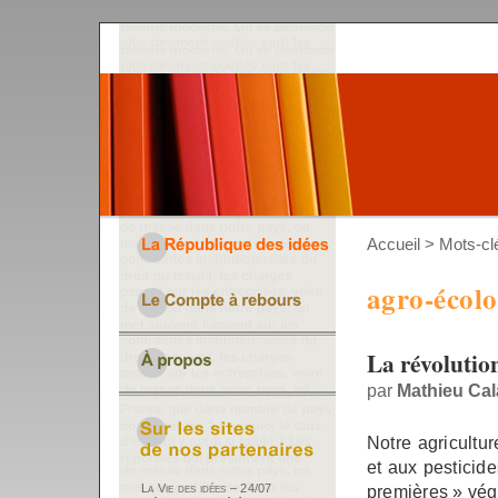
Accueil
> Mots-clé
agro-écolo
La révolutio
par
Mathieu Ca
Notre agricultur
et aux pesticid
premières » vég
La Vie des idées – 24/07