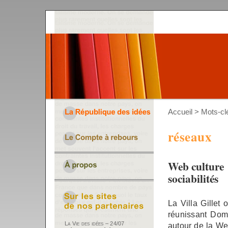
Accueil
> Mots-cl
réseaux
Web culture 
sociabilités
La Villa Gillet 
réunissant Domi
La Vie des idées – 24/07
autour de la W