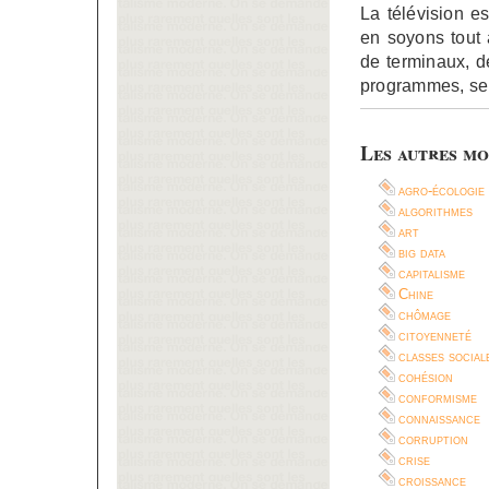
La télévision e
en soyons tout 
de terminaux, d
programmes, se
Les autres mo
agro-écologie
algorithmes
art
big data
capitalisme
Chine
chômage
citoyenneté
classes social
cohésion
conformisme
connaissance
corruption
crise
croissance