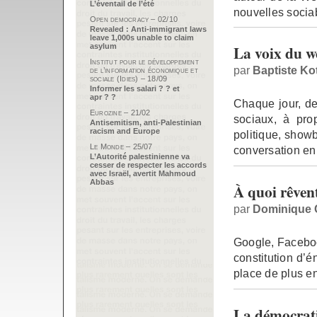
L’éventail de l’été
nouvelles sociab
Open democracy – 02/10
Revealed : Anti-immigrant laws
leave 1,000s unable to claim
asylum
La voix du w
Institut pour le développement
par
Baptiste Ko
de l’information économique et
sociale (Idies) – 18/09
Informer les salari ? ? et
apr ? ?
Chaque jour, des
Eurozine – 21/02
sociaux, à pro
Antisemitism, anti-Palestinian
racism and Europe
politique, showb
Le Monde – 25/07
conversation en
L’Autorité palestinienne va
cesser de respecter les accords
avec Israël, avertit Mahmoud
Abbas
À quoi rêvent
par
Dominique 
Google, Faceboo
constitution d’
place de plus en
La démocrati