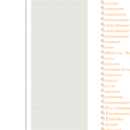
culture
démocratie
démographie
développement
développement
développement
discrimination
diversité
droit
Droits de l’H
école
écologie
économie de m
éducation
égalité
élites
émotions
entreprise
environnement
État d’urgenc
État-providen
États-Unis
Europe