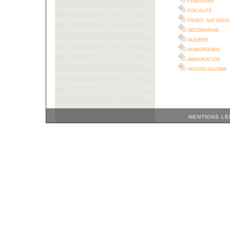
féminisme
fiscalité
front national
géographie
guerre
homophobie
immigration
individualisme
MENTIONS LÉ