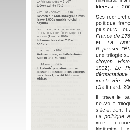
l’EHESS. Il a
La Vie des idées – 24/07
Idées » en 20
L’éventail de l’été
Open democracy – 02/10
Ses recherche
Revealed : Anti-immigrant laws
leave 1,000s unable to claim
politique fran
asylum
plusieurs o
Institut pour le développement
de l’information économique et
France de 178
sociale (Idies) – 18/09
Informer les salari ? ? et
et
La Nouv
apr ? ?
Repenser l’Ét
Eurozine – 21/02
une trilogie su
Antisemitism, anti-Palestinian
racism and Europe
citoyen. Hist
Le Monde – 25/07
1992),
Le Pe
L’Autorité palestinienne va
cesser de respecter les accords
démocratique
avec Israël, avertit Mahmoud
Abbas
inachevée. H
(Gallimard, 20
Il travaille 
nouvelle trilo
siècle, dont il
La politique 
volet, en cou
légitimité. I