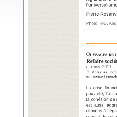
l’universalism
Pierre Rosanva
Photo : ©U. And
Ouvrages de l
Refaire socié
octobre 2011
Mots-clés :
coh
entreprise
|
inégali
La crise financ
pauvreté, l’acc
la cohésion de n
est aussi aggr
citoyens à l’éga
constat de cett