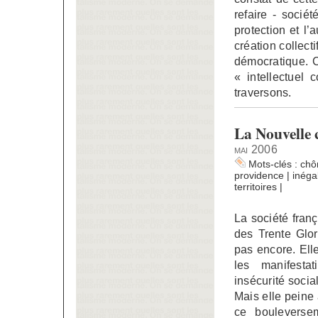
refaire - socié
protection et l’
création collecti
démocratique. C
« intellectuel 
traversons.
La Nouvelle c
mai 2006
Mots-clés :
ch
providence
|
inégal
territoires
|
La société fran
des Trente Glor
pas encore. Ell
les manifesta
insécurité socia
Mais elle peine 
ce bouleverse