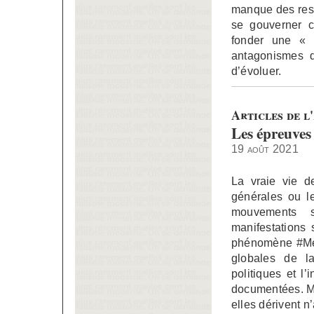
manque des ress
se gouverner c
fonder une « n
antagonismes qu
d’évoluer.
Articles de l'
Les épreuves 
19 août 2021
La vraie vie d
générales ou l
mouvements s
manifestations 
phénomène #MeTo
globales de la
politiques et l’
documentées. Ma
elles dérivent n