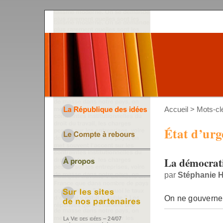
Accueil
> Mots-clé
État d’urg
La démocrati
par
Stéphanie 
On ne gouverne 
La Vie des idées – 24/07