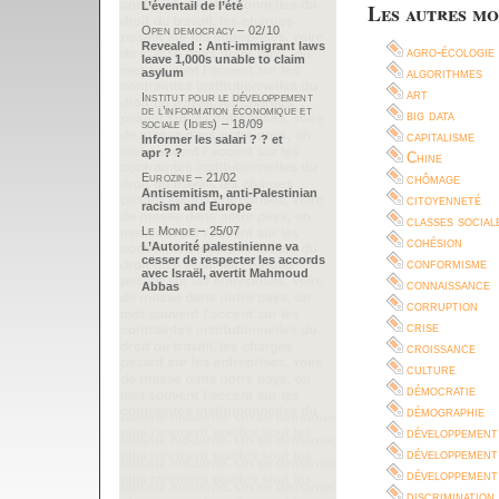
L’éventail de l’été
Les autres mo
Open democracy – 02/10
Revealed : Anti-immigrant laws
agro-écologie
leave 1,000s unable to claim
algorithmes
asylum
art
Institut pour le développement
de l’information économique et
big data
sociale (Idies) – 18/09
capitalisme
Informer les salari ? ? et
apr ? ?
Chine
Eurozine – 21/02
chômage
Antisemitism, anti-Palestinian
citoyenneté
racism and Europe
classes social
Le Monde – 25/07
cohésion
L’Autorité palestinienne va
cesser de respecter les accords
conformisme
avec Israël, avertit Mahmoud
connaissance
Abbas
corruption
crise
croissance
culture
démocratie
démographie
développement
développement
développement
discrimination