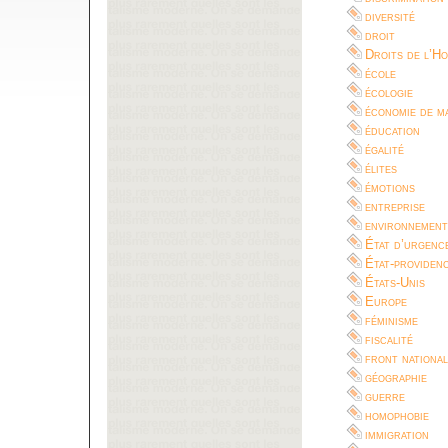
diversité
droit
Droits de l’H
école
écologie
économie de m
éducation
égalité
élites
émotions
entreprise
environnement
État d’urgenc
État-providen
États-Unis
Europe
féminisme
fiscalité
front national
géographie
guerre
homophobie
immigration