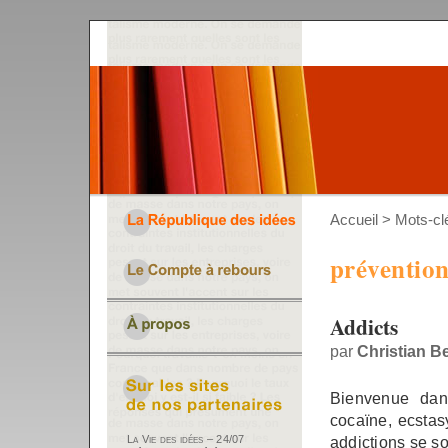
Accueil
> Mots-clé
préventio
Addicts
par
Christian B
Bienvenue dans
cocaïne, ecstasy
addictions se s
La Vie des idées – 24/07