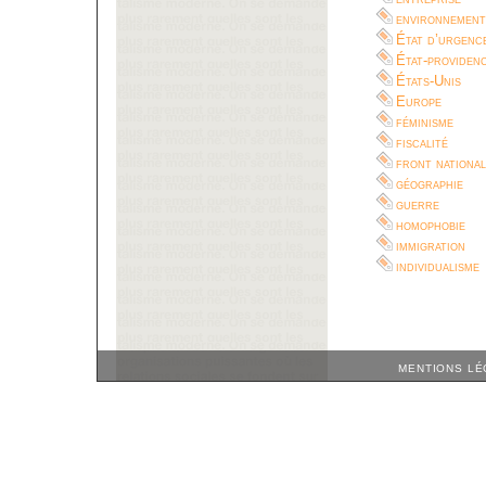
environnement
État d’urgenc
État-providen
États-Unis
Europe
féminisme
fiscalité
front national
géographie
guerre
homophobie
immigration
individualisme
MENTIONS LÉ