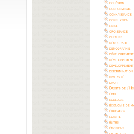
cohésion
conformisme
connaissance
corruption
crise
croissance
culture
démocratie
démographie
développement
développement
développement
discrimination
diversité
droit
Droits de l’H
école
écologie
économie de m
éducation
égalité
élites
émotions
entreprise