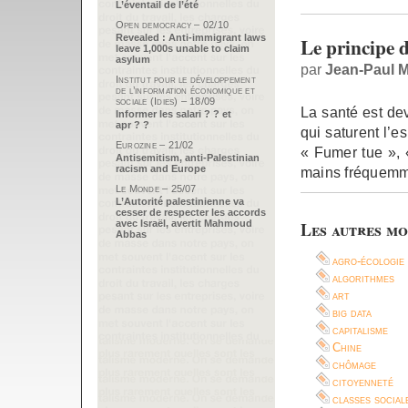
L’éventail de l’été
Open democracy – 02/10
Revealed : Anti-immigrant laws
Le principe 
leave 1,000s unable to claim
asylum
par
Jean-Paul M
Institut pour le développement
de l’information économique et
sociale (Idies) – 18/09
La santé est de
Informer les salari ? ? et
apr ? ?
qui saturent l’e
Eurozine – 21/02
« Fumer tue », «
Antisemitism, anti-Palestinian
racism and Europe
mains fréquemme
Le Monde – 25/07
L’Autorité palestinienne va
cesser de respecter les accords
avec Israël, avertit Mahmoud
Les autres mo
Abbas
agro-écologie
algorithmes
art
big data
capitalisme
Chine
chômage
citoyenneté
classes social