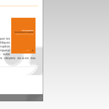
quoi les
litiques
ruption
 rigueur
e notre
 citoyens vis-à-vis des