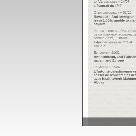
La Vie des idées – 24/07
L’éventail de l’été
Open democracy – 02/10
Revealed : Anti-immigrant
leave 1,000s unable to cla
asylum
Institut pour le développem
de l’information économique
sociale (Idies) – 18/09
Informer les salari ? ? et
apr ? ?
Eurozine – 21/02
Antisemitism, anti-Palesti
racism and Europe
Le Monde – 25/07
L’Autorité palestinienne v
cesser de respecter les ac
avec Israël, avertit Mahm
Abbas