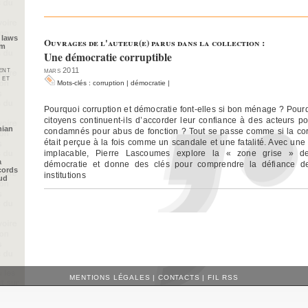
 laws
Ouvrages de l'auteur(e) parus dans la collection :
im
Une démocratie corruptible
ent
mars 2011
 et
Mots-clés :
corruption
|
démocratie
|
Pourquoi corruption et démocratie font-elles si bon ménage ? Pour
citoyens continuent-ils d’accorder leur confiance à des acteurs po
nian
condamnés pour abus de fonction ? Tout se passe comme si la cor
était perçue à la fois comme un scandale et une fatalité. Avec une
implacable, Pierre Lascoumes explore la « zone grise » d
a
démocratie et donne des clés pour comprendre la défiance des
cords
institutions
oud
MENTIONS LÉGALES
|
CONTACTS
|
FIL RSS