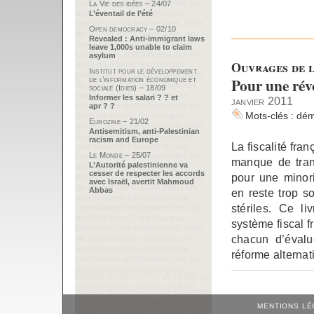
La Vie des idées – 24/07
L’éventail de l’été
Open democracy – 02/10
Revealed : Anti-immigrant laws
leave 1,000s unable to claim
asylum
Ouvrages de l
Institut pour le développement
Pour une révo
de l’information économique et
sociale (Idies) – 18/09
Informer les salari ? ? et
janvier 2011
apr ? ?
Mots-clés :
dém
Eurozine – 21/02
Antisemitism, anti-Palestinian
racism and Europe
La fiscalité fra
Le Monde – 25/07
manque de tran
L’Autorité palestinienne va
cesser de respecter les accords
pour une minori
avec Israël, avertit Mahmoud
Abbas
en reste trop s
stériles. Ce l
système fiscal f
chacun d’évalu
réforme alternat
MENTIONS LÉ