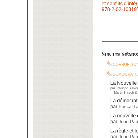
et conflits d’int
978-2-02-103197
Sur les mêmes
corruptio
démocrati
La Nouvelle 
par
Philippe Aske
Martin Hirsch
&
La démocrat
par
Pascal L
La nouvelle 
par
Jean-Paul
La règle et l
par
Jean-Paul