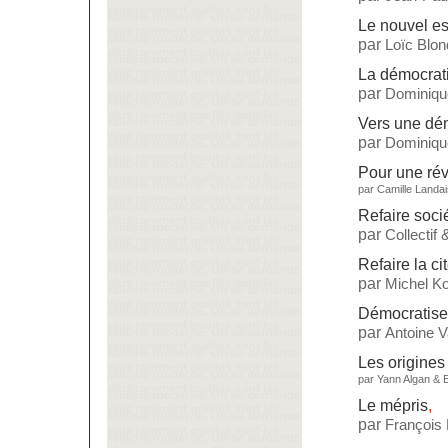
Le nouvel es
par
Loïc Blon
La démocrati
par
Dominiqu
Vers une dé
par
Dominiqu
Pour une rév
par
Camille Landai
Refaire soci
par
Collectif
Refaire la ci
par
Michel Ko
Démocratise
par
Antoine 
Les origines
par
Yann Algan
&
Le mépris
,
par
François