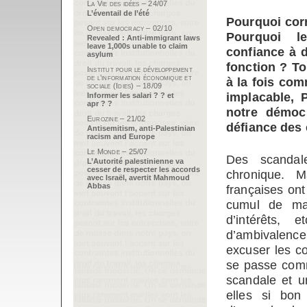
La Vie des idées – 24/07
L’éventail de l’été
Pourquoi corr
Open democracy – 02/10
Pourquoi le
Revealed : Anti-immigrant laws
leave 1,000s unable to claim
confiance à 
asylum
fonction ? To
Institut pour le développement
de l’information économique et
à la fois com
sociale (Idies) – 18/09
implacable, 
Informer les salari ? ? et
apr ? ?
notre démoc
Eurozine – 21/02
défiance des 
Antisemitism, anti-Palestinian
racism and Europe
Le Monde – 25/07
Des scandales
L’Autorité palestinienne va
cesser de respecter les accords
chronique. M
avec Israël, avertit Mahmoud
Abbas
françaises ont
cumul de man
d’intérêts, 
d’ambivalence
excuser les c
se passe comm
scandale et un
elles si bon