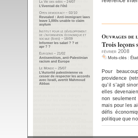
référence inte
La Vie des idées – 24/07
L’éventail de l’été
Open democracy – 02/10
Revealed : Anti-immigrant laws
leave 1,000s unable to claim
asylum
Institut pour le développement
Ouvrages de l
de l’information économique et
sociale (Idies) – 18/09
Trois leçons 
Informer les salari ? ? et
apr ? ?
février 2008
Eurozine – 21/02
Mots-clés :
Éta
Antisemitism, anti-Palestinian
racism and Europe
Le Monde – 25/07
Pour beaucoup
L’Autorité palestinienne va
cesser de respecter les accords
providence (ret
avec Israël, avertit Mahmoud
Abbas
qu’il s’agit sin
elles devenaien
non seulement p
mais pour les ai
défis économiq
politique que n