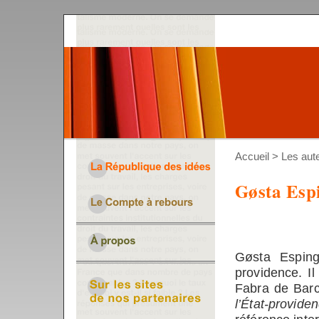
Accueil
>
Les aut
Gøsta Esp
Gøsta Esping-
providence. I
Fabra de Barc
l’État-provide