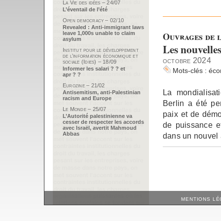
La Vie des idées – 24/07
L’éventail de l’été
Open democracy – 02/10
Revealed : Anti-immigrant laws
Ouvrages de l
leave 1,000s unable to claim
asylum
Les nouvelles
Institut pour le développement
de l’information économique et
octobre 2024
sociale (Idies) – 18/09
Informer les salari ? ? et
Mots-clés :
éco
apr ? ?
Eurozine – 21/02
La mondialisa
Antisemitism, anti-Palestinian
racism and Europe
Berlin a été p
Le Monde – 25/07
paix et de démoc
L’Autorité palestinienne va
cesser de respecter les accords
de puissance et
avec Israël, avertit Mahmoud
Abbas
dans un nouvel 
MENTIONS LÉ