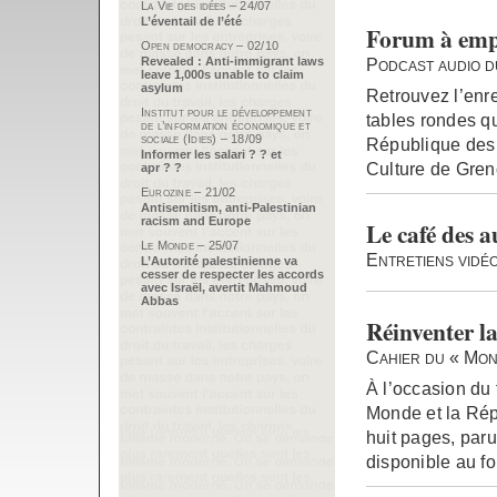
La Vie des idées – 24/07
L’éventail de l’été
Forum à emp
Open democracy – 02/10
Revealed : Anti-immigrant laws
Podcast audio d
leave 1,000s unable to claim
asylum
Retrouvez l’enr
Institut pour le développement
tables rondes qu
de l’information économique et
sociale (Idies) – 18/09
République des I
Informer les salari ? ? et
Culture de Gren
apr ? ?
Eurozine – 21/02
Antisemitism, anti-Palestinian
racism and Europe
Le café des a
Le Monde – 25/07
Entretiens vidéo
L’Autorité palestinienne va
cesser de respecter les accords
avec Israël, avertit Mahmoud
Abbas
Réinventer l
Cahier du « Mon
À l’occasion du 
Monde et la Rép
huit pages, paru
disponible au fo