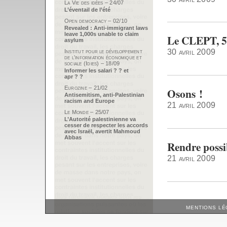
La Vie des idées – 24/07
L’éventail de l’été
Open democracy – 02/10
Revealed : Anti-immigrant laws
leave 1,000s unable to claim
Le CLEPT, 5
asylum
30 avril 2009
Institut pour le développement
de l’information économique et
sociale (Idies) – 18/09
Informer les salari ? ? et
apr ? ?
Eurozine – 21/02
Osons !
Antisemitism, anti-Palestinian
racism and Europe
21 avril 2009
Le Monde – 25/07
L’Autorité palestinienne va
cesser de respecter les accords
avec Israël, avertit Mahmoud
Abbas
Rendre possib
21 avril 2009
MENTIONS LÉ