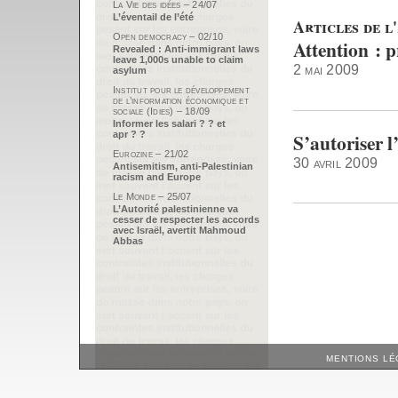
La Vie des idées – 24/07
L’éventail de l’été
Articles de l'
Open democracy – 02/10
Attention : p
Revealed : Anti-immigrant laws
leave 1,000s unable to claim
2 mai 2009
asylum
Institut pour le développement
de l’information économique et
sociale (Idies) – 18/09
Informer les salari ? ? et
S’autoriser l
apr ? ?
Eurozine – 21/02
30 avril 2009
Antisemitism, anti-Palestinian
racism and Europe
Le Monde – 25/07
L’Autorité palestinienne va
cesser de respecter les accords
avec Israël, avertit Mahmoud
Abbas
MENTIONS LÉ