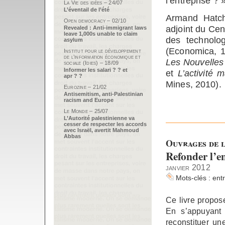
l’entreprise ? »
La Vie des idées – 24/07
L’éventail de l’été
Armand Hatch
Open democracy – 02/10
adjoint du Cen
Revealed : Anti-immigrant laws
leave 1,000s unable to claim
des technolo
asylum
(Economica, 
Institut pour le développement
de l’information économique et
Les Nouvelles
sociale (Idies) – 18/09
Informer les salari ? ? et
et
L’activité
apr ? ?
Mines, 2010).
Eurozine – 21/02
Antisemitism, anti-Palestinian
racism and Europe
Le Monde – 25/07
L’Autorité palestinienne va
cesser de respecter les accords
avec Israël, avertit Mahmoud
Abbas
Ouvrages de l
Refonder l’e
janvier 2012
Mots-clés :
ent
Ce livre propos
En s’appuyant 
reconstituer un