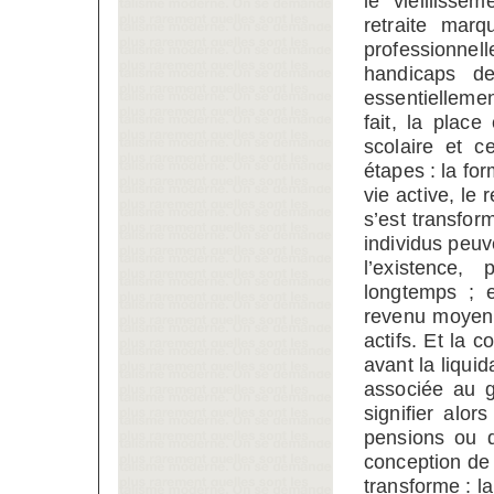
le vieillisse
retraite marq
professionne
handicaps de
essentiellemen
fait, la plac
scolaire et c
étapes : la fo
vie active, le 
s’est transfor
individus peuve
l’existence
longtemps ; 
revenu moyen 
actifs. Et la c
avant la liquid
associée au g
signifier alo
pensions ou d
conception de 
transforme : la