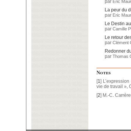
par
Eric Maur
La peur du 
par
Eric Maur
Le Destin a
par
Camille 
Le retour d
par
Clément 
Redonner du 
par
Thomas C
Notes
[
1
]
L’expression 
vie de travail »
[
2
]
M.-C. Carrèr