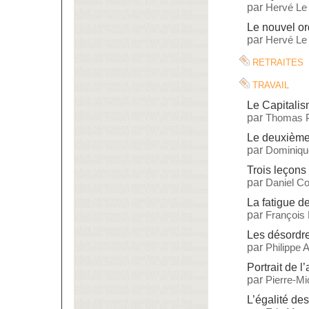
par
Hervé Le
Le nouvel ord
par
Hervé Le
retraites
travail
Le Capitalis
par
Thomas P
Le deuxième
par
Dominiq
Trois leçons 
par
Daniel C
La fatigue de
par
François
Les désordre
par
Philippe
Portrait de l’
par
Pierre-M
L’égalité de