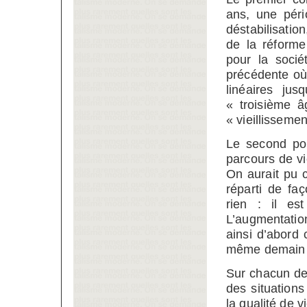
ans, une péri
déstabilisatio
de la réforme
pour la socié
précédente où 
linéaires ju
« troisième â
« vieillissemen
Le second por
parcours de vi
On aurait pu c
réparti de faç
rien : il est
L’augmentatio
ainsi d’abord 
même demain
Sur chacun de 
des situations
la qualité de vi