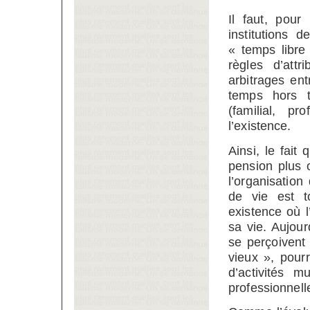
Il faut, pour
institutions 
« temps libre
règles d’att
arbitrages ent
temps hors t
(familial, pr
l’existence.
Ainsi, le fait
pension plus 
l’organisation
de vie est to
existence où l
sa vie. Aujou
se perçoivent
vieux », pourr
d’activités m
professionnell