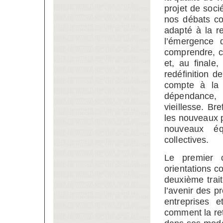
projet de soci
nos débats co
adapté à la r
l’émergence 
comprendre, c
et, au finale
redéfinition d
compte à la 
dépendance, 
vieillesse. Br
les nouveaux pa
nouveaux équ
collectives.
Le premier c
orientations c
deuxième trait
l’avenir des p
entreprises e
comment la ret