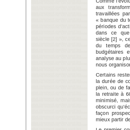
Comme l’évolut
aux transfor
travaillées pa
« banque du 
périodes d’acti
dans ce que 
siècle
[
2
]
», ce
du temps de
budgétaires e
analyse au plu
nous organiso
Certains reste
la durée de co
plein, ou de f
la retraite à 
minimisé, mai
obscurci qu’écl
façon prospec
mieux partir d
Le premier co