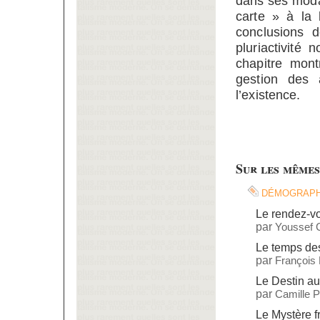
dans ses modal
carte » à la 
conclusions d
pluriactivité
chapitre mont
gestion des 
l’existence.
Sur les mêmes
démograph
Le rendez-vo
par
Youssef 
Le temps de
par
François
Le Destin a
par
Camille 
Le Mystère f