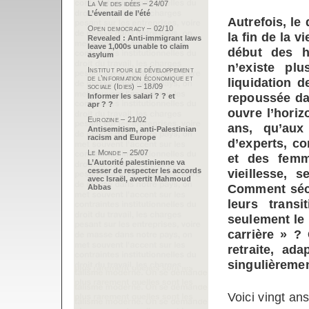
La Vie des idées – 24/07
L’éventail de l’été
Autrefois, le
Open democracy – 02/10
la fin de la v
Revealed : Anti-immigrant laws
leave 1,000s unable to claim
début des ha
asylum
n’existe pl
Institut pour le développement
de l’information économique et
liquidation d
sociale (Idies) – 18/09
repoussée da
Informer les salari ? ? et
apr ? ?
ouvre l’horiz
Eurozine – 21/02
ans, qu’aux
Antisemitism, anti-Palestinian
racism and Europe
d’experts, c
Le Monde – 25/07
et des femm
L’Autorité palestinienne va
cesser de respecter les accords
vieillesse, 
avec Israël, avertit Mahmoud
Comment sécu
Abbas
leurs tran
seulement le 
carrière » ?
retraite, ad
singulièremen
Voici vingt ans