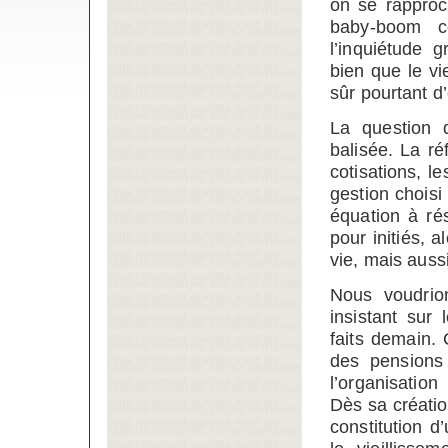
on se rappro
baby-boom c
l’inquiétude 
bien que le v
sûr pourtant d
La question 
balisée. La ré
cotisations, l
gestion choisi
équation à ré
pour initiés, 
vie, mais auss
Nous voudrion
insistant sur
faits demain. 
des pensions
l’organisatio
Dès sa création
constitution 