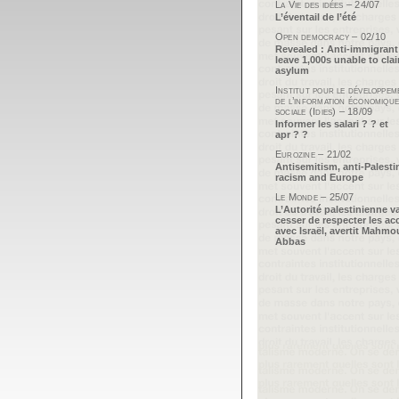
La Vie des idées – 24/07
L’éventail de l’été
Open democracy – 02/10
Revealed : Anti-immigrant
leave 1,000s unable to cla
asylum
Institut pour le développem
de l’information économique
sociale (Idies) – 18/09
Informer les salari ? ? et
apr ? ?
Eurozine – 21/02
Antisemitism, anti-Palesti
racism and Europe
Le Monde – 25/07
L’Autorité palestinienne v
cesser de respecter les ac
avec Israël, avertit Mahm
Abbas