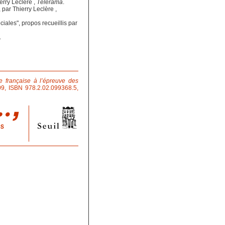
ierry Leclère ,
Télérama
.
, par Thierry Leclère ,
ciales"
, propos recueillis par
.
ole française à l’épreuve des
09, ISBN 978.2.02.099368.5,