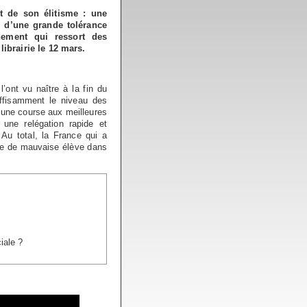
t de son élitisme : une
e d’une grande tolérance
gnement qui ressort des
ibrairie le 12 mars.
’ont vu naître à la fin du
uffisamment le niveau des
t une course aux meilleures
 une relégation rapide et
 Au total, la France qui a
ure de mauvaise élève dans
iale ?