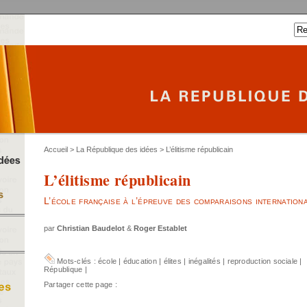
Accueil
>
La République des idées
> L’élitisme républicain
L’élitisme républicain
L’école française à l’épreuve des comparaisons internation
par
Christian Baudelot
&
Roger Establet
Mots-clés :
école
|
éducation
|
élites
|
inégalités
|
reproduction sociale
|
République
|
Partager cette page :