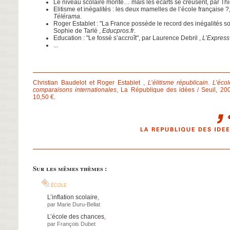
Le niveau scolaire monte… mais les écarts se creusent
, par Th
Elitisme et inégalités : les deux mamelles de l’école française ?
Télérama
.
Roger Establet : "La France possède le record des inégalités so
Sophie de Tarlé ,
Educpros.fr
.
Education : "Le fossé s’accroît"
, par Laurence Debril ,
L’Express
...
Christian Baudelot et Roger Establet ,
L’élitisme républicain. L’éc
comparaisons internationales
, La République des idées / Seuil, 20
10,50 €.
Sur les mêmes thèmes :
école
L’inflation scolaire
,
par
Marie Duru-Bellat
L’école des chances
,
par
François Dubet