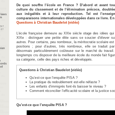
De quoi souffre l’école en France ? D’abord et avant tou
culture du classement et de l’élimination précoce, doublé
aux inégalités et à leur reproduction. Tel est l’ensei
 laws
im
comparaisons internationales développées dans ce livre. En l
Questions à Christian Baudelot (vidéo)
ent
 et
L’école française demeure au XXIe siècle otage des idées qui l
XIXe : distinguer une petite élite sans se soucier d’élever s
autres. Pour certains, peu nombreux, la méritocratie scolaire es
positions ; pour d’autres, très nombreux, elle se traduit par
nian
désormais particulièrement coûteuse sur le marché du travail.
longtemps cru disposer de la meilleure école du monde fait fig
sa catégorie, celle des pays riches et développés.
a
cords
oud
Questions à Christian Baudelot (vidéo)
Qu’est-ce que l’enquête PISA ?
La pratique du redoublement est-elle néfaste ?
Les enfants d’immigrés font-ils baisser le niveau ?
Comment réconcilier l’efficacité scolaire et la justice soc
Qu’est-ce que l’enquête PISA ?
Video