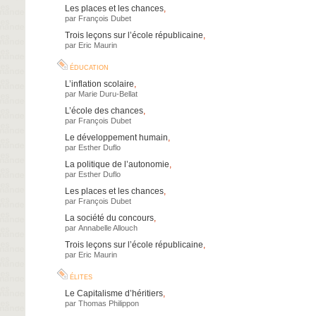
Les places et les chances
,
par
François Dubet
Trois leçons sur l’école républicaine
,
par
Eric Maurin
éducation
L’inflation scolaire
,
par
Marie Duru-Bellat
L’école des chances
,
par
François Dubet
Le développement humain
,
par
Esther Duflo
La politique de l’autonomie
,
par
Esther Duflo
Les places et les chances
,
par
François Dubet
La société du concours
,
par
Annabelle Allouch
Trois leçons sur l’école républicaine
,
par
Eric Maurin
élites
Le Capitalisme d’héritiers
,
par
Thomas Philippon