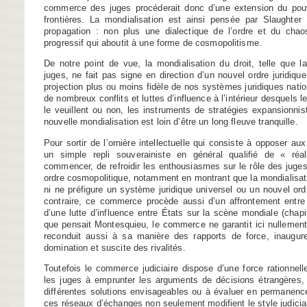
commerce des juges procéderait donc d’une extension du pouvo
frontières. La mondialisation est ainsi pensée par Slaught
propagation : non plus une dialectique de l’ordre et du cha
progressif qui aboutit à une forme de cosmopolitisme.
De notre point de vue, la mondialisation du droit, telle que 
juges, ne fait pas signe en direction d’un nouvel ordre juridi
projection plus ou moins fidèle de nos systèmes juridiques natio
de nombreux conflits et luttes d’influence à l’intérieur desquels le
le veuillent ou non, les instruments de stratégies expansionnist
nouvelle mondialisation est loin d’être un long fleuve tranquille.
Pour sortir de l’ornière intellectuelle qui consiste à opposer a
un simple repli souverainiste en général qualifié de « réal
commencer, de refroidir les enthousiasmes sur le rôle des juges
ordre cosmopolitique, notamment en montrant que la mondialisatio
ni ne préfigure un système juridique universel ou un nouvel ordr
contraire, ce commerce procède aussi d’un affrontement entre l
d’une lutte d’influence entre États sur la scène mondiale (chapi
que pensait Montesquieu, le commerce ne garantit ici nullemen
reconduit aussi à sa manière des rapports de force, inaugur
domination et suscite des rivalités.
Toutefois le commerce judiciaire dispose d’une force rationnel
les juges à emprunter les arguments de décisions étrangères, à
différentes solutions envisageables ou à évaluer en permanenc
ces réseaux d’échanges non seulement modifient le style judiciai