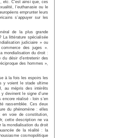
, etc. C’est ainsi que, ces
ualité, l’euthanasie ou le
 européens emprunter leurs
icains s’appuyer sur les
énéral de la plus grande
 La littérature spécialisée
ialisation judiciaire » ou
 « commerce des juges ».
 mondialisation du droit :
 du désir d’entretenir des
 réciproque des hommes »,
 à la fois les espoirs les
s y voient le stade ultime
, au mépris des intérêts
e y devinent le signe d’une
 encore réalisé - loin s’en
nité rassemblée. Ces deux
ature du phénomène : elles
t en voie de constitution,
r, cette description ne va
 la mondialisation du droit
ancée de la réalité : la
nthousiasme cosmopolitique