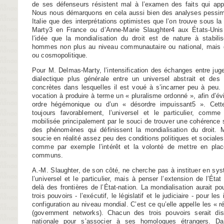
de ses défenseurs résistent mal à l’examen des faits qui appe
Nous nous démarquons en cela aussi bien des analyses pessim
Italie que des interprétations optimistes que l’on trouve sous l
Marty3 en France ou d’Anne-Marie Slaughter4 aux États-Unis.
l’idée que la mondialisation du droit est de nature à stabilis
hommes non plus au niveau communautaire ou national, mais d
ou cosmopolitique.
Pour M. Delmas-Marty, l’intensification des échanges entre juges 
dialectique plus générale entre un universel abstrait et des s
concrètes dans lesquelles il est voué à s’incarner peu à peu. E
vocation à produire à terme un « pluralisme ordonné », afin d’év
ordre hégémonique ou d’un « désordre impuissant5 ». Cette t
toujours favorablement, l’universel et le particulier, comme
mobilisée principalement par le souci de trouver une cohérence
des phénomènes qui définissent la mondialisation du droit. 
soucie en réalité assez peu des conditions politiques et sociales 
comme par exemple l’intérêt et la volonté de mettre en plac
communs.
A.-M. Slaughter, de son côté, ne cherche pas à instituer en sys
l’universel et le particulier, mais à penser l’extension de l’Éta
delà des frontières de l’État-nation. La mondialisation aurait pou
trois pouvoirs - l’exécutif, le législatif et le judiciaire - pour l
configuration au niveau mondial. C’est ce qu’elle appelle les «
(government networks). Chacun des trois pouvoirs serait dis
nationale pour s’associer à ses homologues étrangers. Da