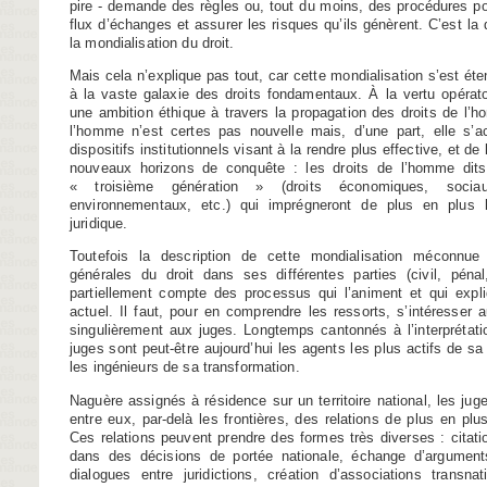
pire - demande des règles ou, tout du moins, des procédures p
flux d’échanges et assurer les risques qu’ils génèrent. C’est la
la mondialisation du droit.
Mais cela n’explique pas tout, car cette mondialisation s’est 
à la vaste galaxie des droits fondamentaux. À la vertu opératoi
une ambition éthique à travers la propagation des droits de l’h
l’homme n’est certes pas nouvelle mais, d’une part, elle s’
dispositifs institutionnels visant à la rendre plus effective, et de 
nouveaux horizons de conquête : les droits de l’homme di
« troisième génération » (droits économiques, sociau
environnementaux, etc.) qui imprégneront de plus en plus 
juridique.
Toutefois la description de cette mondialisation méconnue
générales du droit dans ses différentes parties (civil, péna
partiellement compte des processus qui l’animent et qui exp
actuel. Il faut, pour en comprendre les ressorts, s’intéresse
singulièrement aux juges. Longtemps cantonnés à l’interprétatio
juges sont peut-être aujourd’hui les agents les plus actifs de sa 
les ingénieurs de sa transformation.
Naguère assignés à résidence sur un territoire national, les jug
entre eux, par-delà les frontières, des relations de plus en plu
Ces relations peuvent prendre des formes très diverses : citat
dans des décisions de portée nationale, échange d’argumen
dialogues entre juridictions, création d’associations transn