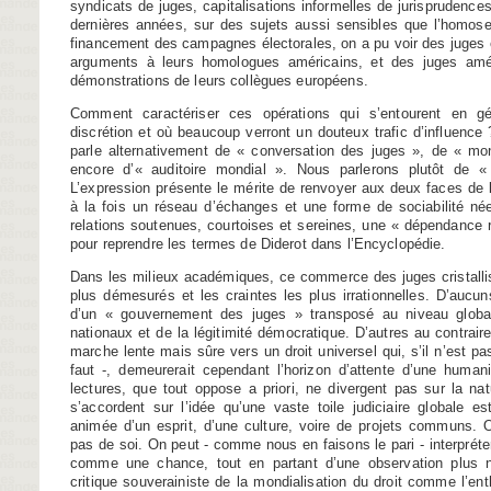
syndicats de juges, capitalisations informelles de jurisprudences
dernières années, sur des sujets aussi sensibles que l’homosex
financement des campagnes électorales, on a pu voir des juges
arguments à leurs homologues américains, et des juges amér
démonstrations de leurs collègues européens.
Comment caractériser ces opérations qui s’entourent en g
discrétion et où beaucoup verront un douteux trafic d’influence ?
parle alternativement de « conversation des juges », de « mond
encore d’« auditoire mondial ». Nous parlerons plutôt de
L’expression présente le mérite de renvoyer aux deux faces de la
à la fois un réseau d’échanges et une forme de sociabilité née
relations soutenues, courtoises et sereines, une « dépendance
pour reprendre les termes de Diderot dans l’Encyclopédie.
Dans les milieux académiques, ce commerce des juges cristallise
plus démesurés et les craintes les plus irrationnelles. D’aucun
d’un « gouvernement des juges » transposé au niveau global
nationaux et de la légitimité démocratique. D’autres au contrair
marche lente mais sûre vers un droit universel qui, s’il n’est pas
faut -, demeurerait cependant l’horizon d’attente d’une huma
lectures, que tout oppose a priori, ne divergent pas sur la n
s’accordent sur l’idée qu’une vaste toile judiciaire globale es
animée d’un esprit, d’une culture, voire de projets communs. O
pas de soi. On peut - comme nous en faisons le pari - interpréter
comme une chance, tout en partant d’une observation plus nu
critique souverainiste de la mondialisation du droit comme l’e