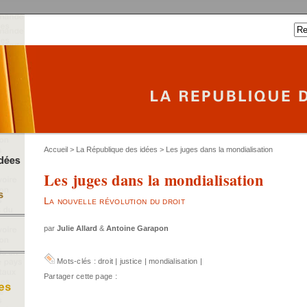
Accueil
>
La République des idées
> Les juges dans la mondialisation
Les juges dans la mondialisation
La nouvelle révolution du droit
par
Julie Allard
&
Antoine Garapon
Mots-clés :
droit
|
justice
|
mondialisation
|
Partager cette page :