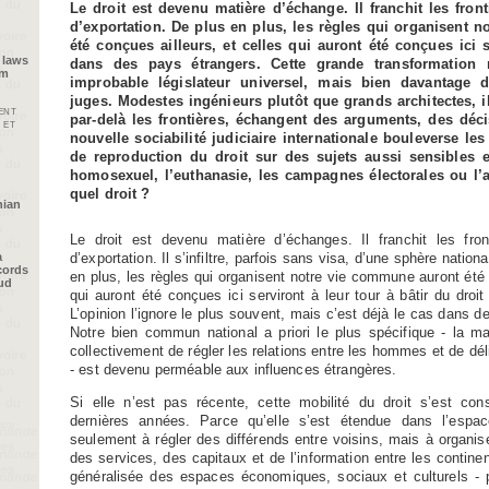
Le droit est devenu matière d’échange. Il franchit les fro
d’exportation. De plus en plus, les règles qui organisent 
été conçues ailleurs, et celles qui auront été conçues ici s
 laws
dans des pays étrangers. Cette grande transformation 
im
improbable législateur universel, mais bien davantage d
juges. Modestes ingénieurs plutôt que grands architectes, 
ent
par-delà les frontières, échangent des arguments, des décis
 et
nouvelle sociabilité judiciaire internationale bouleverse l
de reproduction du droit sur des sujets aussi sensibles 
homosexuel, l’euthanasie, les campagnes électorales ou l’
quel droit ?
nian
Le droit est devenu matière d’échanges. Il franchit les fro
d’exportation. Il s’infiltre, parfois sans visa, d’une sphère natio
a
cords
en plus, les règles qui organisent notre vie commune auront été 
oud
qui auront été conçues ici serviront à leur tour à bâtir du droi
L’opinion l’ignore le plus souvent, mais c’est déjà le cas dans 
Notre bien commun national a priori le plus spécifique - la m
collectivement de régler les relations entre les hommes et de délim
- est devenu perméable aux influences étrangères.
Si elle n’est pas récente, cette mobilité du droit s’est co
dernières années. Parce qu’elle s’est étendue dans l’espac
seulement à régler des différends entre voisins, mais à organise
des services, des capitaux et de l’information entre les contine
généralisée des espaces économiques, sociaux et culturels - p