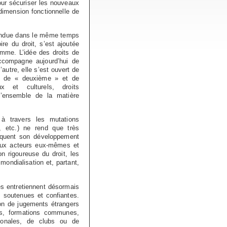
our sécuriser les nouveaux
 dimension fonctionnelle de
étendue dans le même temps
re du droit, s’est ajoutée
omme. L’idée des droits de
accompagne aujourd’hui de
l’autre, elle s’est ouvert de
ts de « deuxième » et de
x et culturels, droits
l’ensemble de la matière
 à travers les mutations
l, etc.) ne rend que très
liquent son développement
r aux acteurs eux-mêmes et
n rigoureuse du droit, les
mondialisation et, partant,
es entretiennent désormais
s soutenues et confiantes.
ion de jugements étrangers
ts, formations communes,
ationales, de clubs ou de