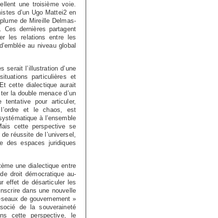
llent une troisième voie.
istes d’un Ugo Mattei2 en
a plume de Mireille Delmas-
 Ces dernières partagent
er les relations entre les
’emblée au niveau global
serait l’illustration d’une
ituations particulières et
t cette dialectique aurait
iter la double menace d’un
entative pour articuler,
 l’ordre et le chaos, est
 systématique à l’ensemble
Mais cette perspective se
de réussite de l’universel,
e des espaces juridiques
tème une dialectique entre
t de droit démocratique au-
r effet de désarticuler les
es inscrire dans une nouvelle
 réseaux de gouvernement »
socié de la souveraineté
ns cette perspective, le