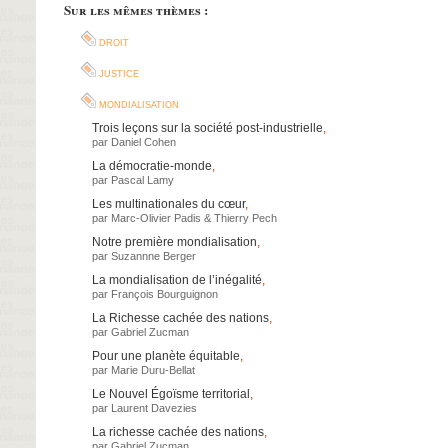
Sur les mêmes thèmes :
droit
justice
mondialisation
Trois leçons sur la société post-industrielle
,
par
Daniel Cohen
La démocratie-monde
,
par
Pascal Lamy
Les multinationales du cœur
,
par
Marc-Olivier Padis
&
Thierry Pech
Notre première mondialisation
,
par
Suzannne Berger
La mondialisation de l’inégalité
,
par
François Bourguignon
La Richesse cachée des nations
,
par
Gabriel Zucman
Pour une planète équitable
,
par
Marie Duru-Bellat
Le Nouvel Égoïsme territorial
,
par
Laurent Davezies
La richesse cachée des nations
,
par
Gabriel Zucman