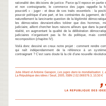
rationalité des décisions de justice. Parce qu’il repose en partie
et non contraignante, le commerce des juges rappelle la fo
pouvoir6 » - juger - et deux de ses traits essentiels : la posit
pouvoir politique d’une part, et les contraintes du jugement, de l
naturellement la lancinante question de la légitimité démocratiq
les démocraties devraient-elles tolérer que des hommes, mê
judiciaire, aillent chercher leurs raisons ailleurs que dans la paro
réalité, en augmentant la qualité de la délibération démocrat
judiciaires n’organisent pas la fin du politique, mais cont
recomposition (chapitre IV).
Voilà donc dessiné en creux notre projet : comment rendre com
qui naît indépendamment de la référence à un système
contraignant ? C’est sans doute là la clé d’une nouvelle révolution
Julie Allard et Antoine Garapon,
Les juges dans la mondialisation. L a
La République des idées / Seuil, 2005, ISBN 2.02.069376.3, 10,50 €