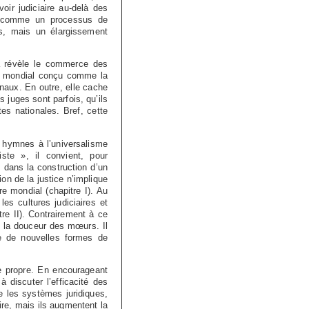
ir judiciaire au-delà des
er comme un processus de
os, mais un élargissement
la révèle le commerce des
que mondial conçu comme la
naux. En outre, elle cache
s juges sont parfois, qu’ils
es nationales. Bref, cette
ux hymnes à l’universalisme
iste », il convient, pour
 dans la construction d’un
n de la justice n’implique
e mondial (chapitre I). Au
es cultures judiciaires et
tre II). Contrairement à ce
t la douceur des mœurs. Il
e de nouvelles formes de
le propre. En encourageant
 discuter l’efficacité des
e les systèmes juridiques,
re, mais ils augmentent la