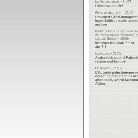
La Vie des idées – 24/07
L’éventail de l’été
Open democracy – 02/10
Revealed : Anti-immigrant
leave 1,000s unable to cla
asylum
Institut pour le développem
de l’information économique
sociale (Idies) – 18/09
Informer les salari ? ? et
apr ? ?
Eurozine – 21/02
Antisemitism, anti-Palesti
racism and Europe
Le Monde – 25/07
L’Autorité palestinienne v
cesser de respecter les ac
avec Israël, avertit Mahm
Abbas