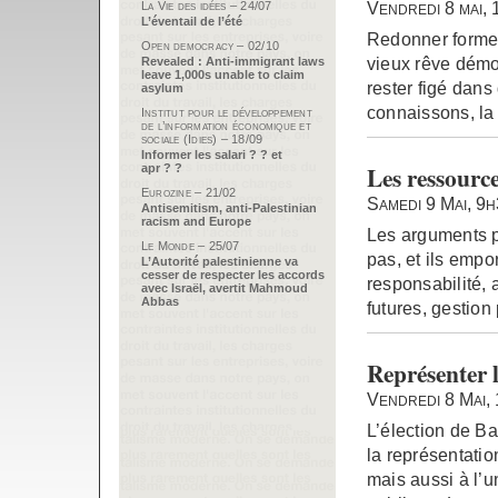
Vendredi 8 mai,
La Vie des idées – 24/07
L’éventail de l’été
Redonner forme à
Open democracy – 02/10
vieux rêve démoc
Revealed : Anti-immigrant laws
leave 1,000s unable to claim
rester figé dans
asylum
connaissons, la
Institut pour le développement
de l’information économique et
sociale (Idies) – 18/09
Informer les salari ? ? et
Les ressourc
apr ? ?
Eurozine – 21/02
Samedi 9 Mai, 9
Antisemitism, anti-Palestinian
racism and Europe
Les arguments 
Le Monde – 25/07
pas, et ils empor
L’Autorité palestinienne va
cesser de respecter les accords
responsabilité, 
avec Israël, avertit Mahmoud
Abbas
futures, gestion
Représenter 
Vendredi 8 Mai,
L’élection de B
la représentatio
mais aussi à l’u