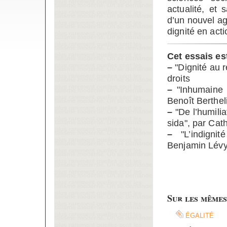
actualité, et 
d’un nouvel ag
dignité en act
Cet essais es
–
"Dignité au r
droits
–
"Inhumaine d
Benoît Berthel
–
"De l’humilia
sida", par Cat
–
"L’indignit
Benjamin Lév
Sur les mêmes
égalité