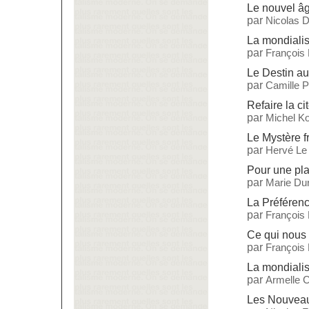
Le nouvel âg
par
Nicolas 
La mondialisa
par
François
Le Destin a
par
Camille 
Refaire la ci
par
Michel Ko
Le Mystère f
par
Hervé Le
Pour une pla
par
Marie Dur
La Préférenc
par
François
Ce qui nous 
par
François
La mondialis
par
Armelle C
Les Nouveau