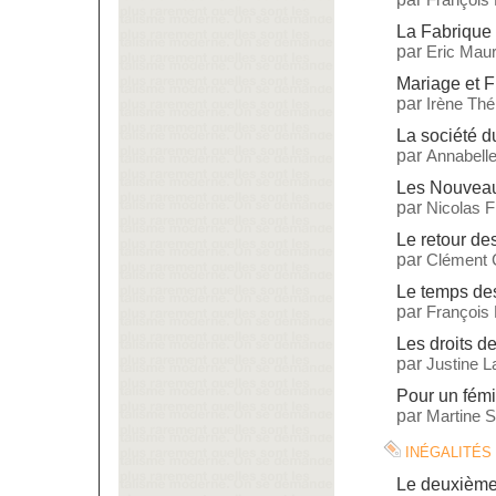
La Fabrique
par
Eric Maur
Mariage et Fi
par
Irène Thé
La société 
par
Annabelle
Les Nouveau
par
Nicolas 
Le retour d
par
Clément 
Le temps des
par
François
Les droits de
par
Justine L
Pour un fémi
par
Martine St
inégalités
Le deuxième