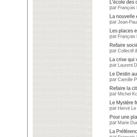
L’école des
par
François
La nouvelle 
par
Jean-Paul
Les places e
par
François
Refaire soci
par
Collectif
La crise qui 
par
Laurent 
Le Destin a
par
Camille 
Refaire la ci
par
Michel Ko
Le Mystère f
par
Hervé Le
Pour une pla
par
Marie Dur
La Préférenc
par
François