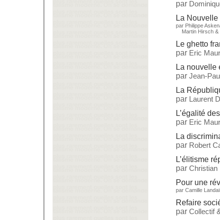
par
Dominiq
La Nouvelle 
par
Philippe Aske
Martin Hirsch
&
Le ghetto fr
par
Eric Maur
La nouvelle 
par
Jean-Paul
La République
par
Laurent 
L’égalité de
par
Eric Maur
La discrimin
par
Robert Ca
L’élitisme ré
par
Christian
Pour une rév
par
Camille Landai
Refaire soci
par
Collectif