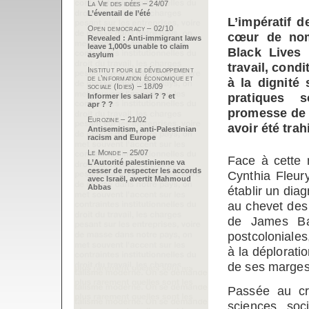
La Vie des idées – 24/07
L’éventail de l’été
L’impératif 
Open democracy – 02/10
cœur de nom
Revealed : Anti-immigrant laws
leave 1,000s unable to claim
Black Lives 
asylum
travail, cond
Institut pour le développement
de l’information économique et
à la dignité 
sociale (Idies) – 18/09
pratiques 
Informer les salari ? ? et
apr ? ?
promesse de 
Eurozine – 21/02
avoir été trah
Antisemitism, anti-Palestinian
racism and Europe
Le Monde – 25/07
Face à cette 
L’Autorité palestinienne va
cesser de respecter les accords
Cynthia Fleury
avec Israël, avertit Mahmoud
Abbas
établir un dia
au chevet des 
de James Bal
postcoloniales,
à la déploratio
de ses marges
Passée au cri
sciences soc