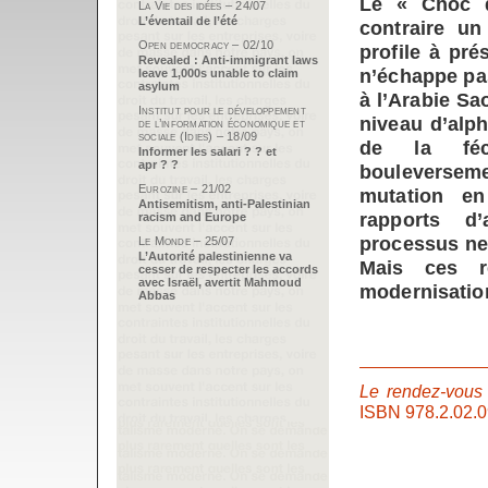
Le « Choc de
La Vie des idées – 24/07
L’éventail de l’été
contraire u
Open democracy – 02/10
profile à pr
Revealed : Anti-immigrant laws
n’échappe pas
leave 1,000s unable to claim
asylum
à l’Arabie S
Institut pour le développement
niveau d’alp
de l’information économique et
sociale (Idies) – 18/09
de la féco
Informer les salari ? ? et
apr ? ?
bouleversemen
Eurozine – 21/02
mutation en
Antisemitism, anti-Palestinian
rapports d’
racism and Europe
processus ne 
Le Monde – 25/07
L’Autorité palestinienne va
Mais ces r
cesser de respecter les accords
avec Israël, avertit Mahmoud
modernisatio
Abbas
Le rendez-vous d
ISBN 978.2.02.0