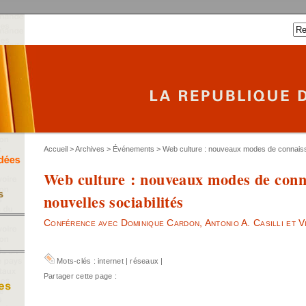
Accueil
>
Archives
>
Événements
> Web culture : nouveaux modes de connaissa
Web culture : nouveaux modes de conn
nouvelles sociabilités
Conférence avec Dominique Cardon, Antonio A. Casilli et V
Mots-clés :
internet
|
réseaux
|
Partager cette page :