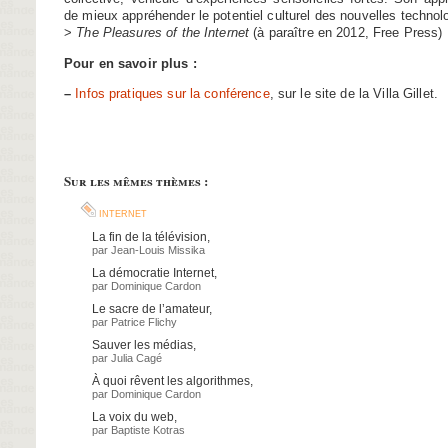
de mieux appréhender le potentiel culturel des nouvelles technol
>
The Pleasures of the Internet
(à paraître en 2012, Free Press)
Pour en savoir plus :
–
Infos pratiques sur la conférence
, sur le site de la Villa Gillet.
Sur les mêmes thèmes :
internet
La fin de la télévision
,
par
Jean-Louis Missika
La démocratie Internet
,
par
Dominique Cardon
Le sacre de l’amateur
,
par
Patrice Flichy
Sauver les médias
,
par
Julia Cagé
À quoi rêvent les algorithmes
,
par
Dominique Cardon
La voix du web
,
par
Baptiste Kotras