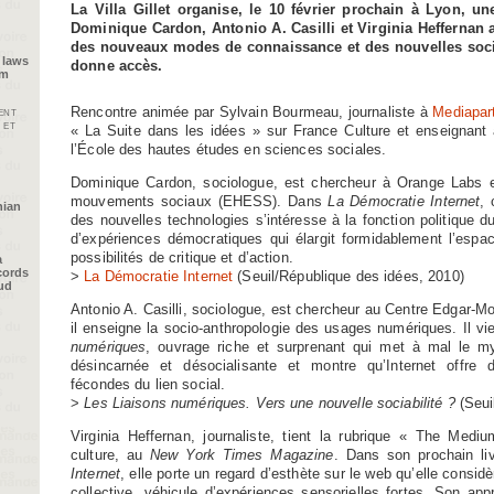
La Villa Gillet organise, le 10 février prochain à Lyon, un
Dominique Cardon, Antonio A. Casilli et Virginia Heffernan 
des nouveaux modes de connaissance et des nouvelles soci
 laws
donne accès.
im
Rencontre animée par Sylvain Bourmeau, journaliste à
Mediapar
ent
 et
« La Suite dans les idées » sur France Culture et enseignant
l’École des hautes études en sciences sociales.
Dominique Cardon, sociologue, est chercheur à Orange Labs e
mouvements sociaux (EHESS). Dans
La Démocratie Internet
, 
nian
des nouvelles technologies s’intéresse à la fonction politique du
d’expériences démocratiques qui élargit formidablement l’espac
possibilités de critique et d’action.
a
cords
>
La Démocratie Internet
(Seuil/République des idées, 2010)
oud
Antonio A. Casilli, sociologue, est chercheur au Centre Edgar-Mo
il enseigne la socio-anthropologie des usages numériques. Il vi
numériques
, ouvrage riche et surprenant qui met à mal le myt
désincarnée et désocialisante et montre qu’Internet offre
fécondes du lien social.
>
Les Liaisons numériques. Vers une nouvelle sociabilité ?
(Seui
Virginia Heffernan, journaliste, tient la rubrique « The Med
culture, au
New York Times Magazine
. Dans son prochain li
Internet
, elle porte un regard d’esthète sur le web qu’elle cons
collective, véhicule d’expériences sensorielles fortes. Son a