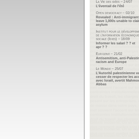
La Vie des idées – 24/07
L’éventail de l’été
Open democracy – 02/10
Revealed : Anti-immigrant
leave 1,000s unable to cla
asylum
Institut pour le développem
de l’information économique
sociale (Idies) – 18/09
Informer les salari ? ? et
apr ? ?
Eurozine – 21/02
Antisemitism, anti-Palesti
racism and Europe
Le Monde – 25/07
L’Autorité palestinienne v
cesser de respecter les ac
avec Israël, avertit Mahm
Abbas