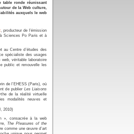
e table ronde réunissant
autour de la Web culture,
abilités auxquels le web
t
, producteur de l’émission
 à Sciences Po Paris et à
t au Centre d’études des
ce spécialiste des usages
 web, véritable laboratoire
e public et renouvelle les
rin de l’EHESS (Paris), où
ent de publier
Les Liaisons
he de la réalité virtuelle
 des modalités neuves et
l, 2010)
ium », consacrée à la web
vre,
The Pleasures of the
idère comme une œuvre d’art
pproche unique nous permet