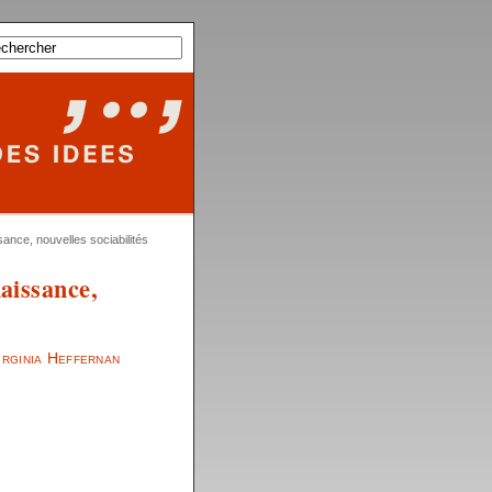
nce, nouvelles sociabilités
aissance,
irginia Heffernan