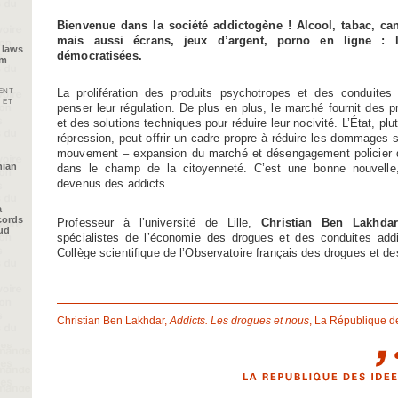
Bienvenue dans la société addictogène ! Alcool, tabac, can
mais aussi écrans, jeux d’argent, porno en ligne : 
 laws
démocratisées.
im
ent
La prolifération des produits psychotropes et des conduites
 et
penser leur régulation. De plus en plus, le marché fournit des p
et des solutions techniques pour réduire leur nocivité. L’État, plu
répression, peut offrir un cadre propre à réduire les dommages s
mouvement – expansion du marché et désengagement policier de
nian
dans le champ de la citoyenneté. C’est une bonne nouvell
devenus des addicts.
a
cords
Professeur à l’université de Lille,
Christian Ben Lakhdar
oud
spécialistes de l’économie des drogues et des conduites add
Collège scientifique de l’Observatoire français des drogues et d
Christian Ben Lakhdar,
Addicts. Les drogues et nous
, La République de