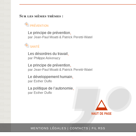
Sur les mêmes thèmes :
prévention
Le principe de prévention
,
par
Jean-Paul Moatti
&
Patrick Peretti-Watel
santé
Les désordres du travail
,
par
Philippe Askenazy
Le principe de prévention
,
par
Jean-Paul Moatti
&
Patrick Peretti-Watel
Le développement humain
,
par
Esther Duflo
La politique de l’autonomie
,
par
Esther Duflo
MENTIONS LÉGALES
|
CONTACTS
|
FIL RSS