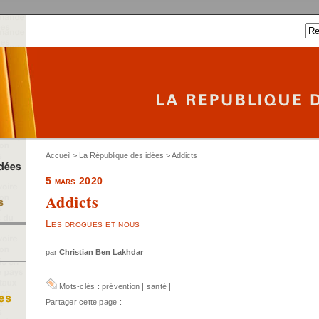
Accueil
>
La République des idées
> Addicts
5 mars 2020
Addicts
Les drogues et nous
par
Christian Ben Lakhdar
Mots-clés :
prévention
|
santé
|
Partager cette page :