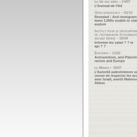
La Vie des idées – 24/07
L’éventail de l’été
Open democracy – 02/10
Revealed : Anti-immigrant
leave 1,000s unable to cla
asylum
Institut pour le développem
de l’information économique
sociale (Idies) – 18/09
Informer les salari ? ? et
apr ? ?
Eurozine – 21/02
Antisemitism, anti-Palesti
racism and Europe
Le Monde – 25/07
L’Autorité palestinienne v
cesser de respecter les ac
avec Israël, avertit Mahm
Abbas