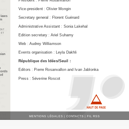
President : Pierre Rosanvallon
Vice-president : Olivier Mongin
 laws
Secretary general : Florent Guénard
im
Administrative Assistant : Sonia Lakehal
ent
 et
Edition secretary : Ariel Suhamy
Web : Audrey Williamson
Events organisation : Leyla Dakhli
nian
République des Idées/Seuil :
a
Editors : Pierre Rosanvallon and Ivan Jablonka
cords
oud
Press : Séverine Roscot
MENTIONS LÉGALES
|
CONTACTS
|
FIL RSS