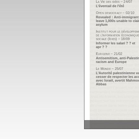
La Vie des idées – 24/07
L’éventail de l’été
Open democracy – 02/10
Revealed : Anti-immigrant
leave 1,000s unable to cla
asylum
Institut pour le développem
de l’information économique
sociale (Idies) – 18/09
Informer les salari ? ? et
apr ? ?
Eurozine – 21/02
Antisemitism, anti-Palesti
racism and Europe
Le Monde – 25/07
L’Autorité palestinienne v
cesser de respecter les ac
avec Israël, avertit Mahm
Abbas