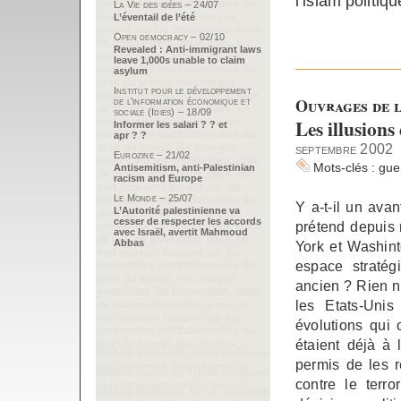
l’islam politiqu
La Vie des idées – 24/07
L’éventail de l’été
Open democracy – 02/10
Revealed : Anti-immigrant laws
leave 1,000s unable to claim
asylum
Institut pour le développement
Ouvrages de l
de l’information économique et
sociale (Idies) – 18/09
Les illusion
Informer les salari ? ? et
apr ? ?
septembre 2002
Eurozine – 21/02
Mots-clés :
gue
Antisemitism, anti-Palestinian
racism and Europe
Le Monde – 25/07
Y a-t-il un av
L’Autorité palestinienne va
cesser de respecter les accords
prétend depuis
avec Israël, avertit Mahmoud
Abbas
York et Washint
espace straté
ancien ? Rien n’
les Etats-Uni
évolutions qui 
étaient déjà à
permis de les r
contre le terro