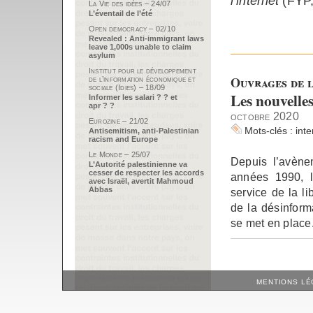
l’internet
(FYP,
La Vie des idées – 24/07
L’éventail de l’été
Open democracy – 02/10
Revealed : Anti-immigrant laws
leave 1,000s unable to claim
asylum
Institut pour le développement
Ouvrages de l
de l’information économique et
sociale (Idies) – 18/09
Les nouvelles
Informer les salari ? ? et
apr ? ?
octobre 2020
Eurozine – 21/02
Mots-clés :
inte
Antisemitism, anti-Palestinian
racism and Europe
Le Monde – 25/07
Depuis l’avène
L’Autorité palestinienne va
cesser de respecter les accords
années 1990, 
avec Israël, avertit Mahmoud
Abbas
service de la l
de la désinform
se met en place
MENTIONS LÉ